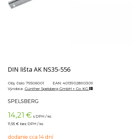
DIN lišta AK NS35-556
Obj. čislo:
79506001
EAN:
4013902890309
Výrobca:
Günther Spelsberg GmbH + Co. KG
SPELSBERG
14,21
€
s DPH / ks
11,55 €
bez DPH / ks
dodanie cca 14 dní