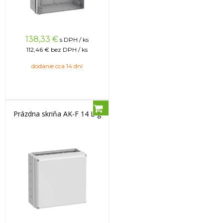
138,33
€
s DPH / ks
112,46 €
bez DPH / ks
dodanie cca 14 dní
Prázdna skriňa AK-F 14 L-g