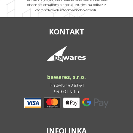
písomne, emailom alebo kliknutím na odkaz z
ktoréhokoľvek informačného emailu.
KONTAKT
bawares, s.r.o.
Pri Jelšine 3636/1
949 01 Nitra
INFOLINKA