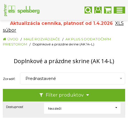
Aktualizácia cenníka, platnosť od 1.4.2026
XLS
súbor
ÚVOD
MALÉ ROZVÁDZAČE
AK PLUS S DODATOČNÝM
PRIESTOROM
Doplnkové a prázdne skrine (AK 14-L)
Doplnkové a prázdne skrine (AK 14-L)
Prednastavené
Zoradiť:
Filter produktov
Dostupnosť
Nezáleží