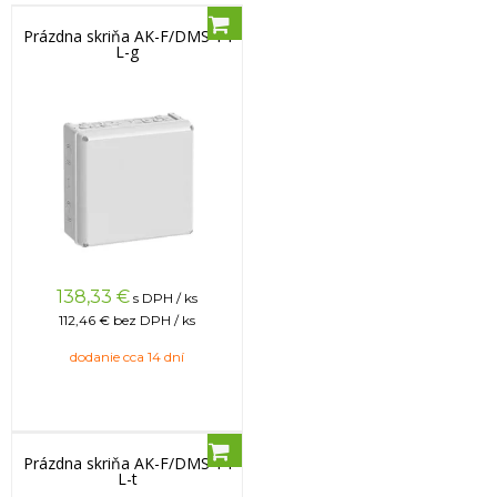
Prázdna skriňa AK-F/DMS 14
L-g
138,33
€
s DPH / ks
112,46 €
bez DPH / ks
dodanie cca 14 dní
Prázdna skriňa AK-F/DMS 14
L-t