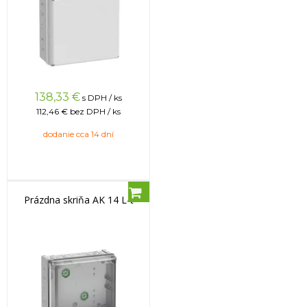
138,33
€
s DPH / ks
112,46 €
bez DPH / ks
dodanie cca 14 dní
Prázdna skriňa AK 14 L-t