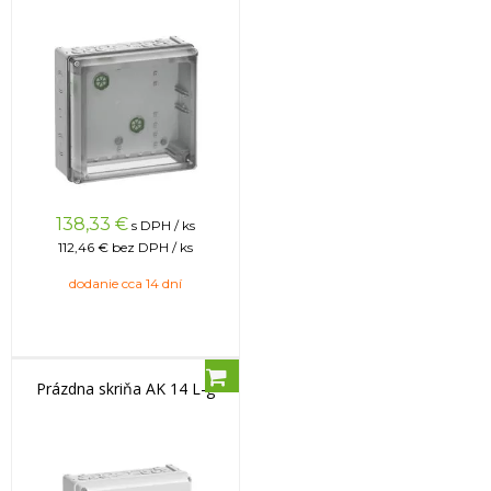
138,33
€
s DPH / ks
112,46 €
bez DPH / ks
dodanie cca 14 dní
Prázdna skriňa AK 14 L-g