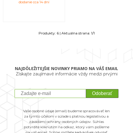
dodanie cca 14 dní
Produkty:
6
| Aktuálna strana:
1
/
1
NAJDÔLEŽITEJŠIE NOVINKY PRIAMO NA VÁŠ EMAIL
Získajte zaujímavé informácie vždy medzi prvými
Odoberať
Vaše osobné údaje (email) budeme spracovávať len
za týmto účelom v súlade s platnou legislatívou a
zásadami ochrany osobných údajov. Súhlas
potvrdíte kliknutím na odkaz, ktorý vám pošleme
na váš email. Súhlas môžete kedykoľvek odvolať