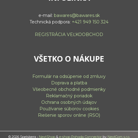
e-mail:
bawares@bawares.sk
Technická podpora:
+421 949 150 324
REGISTRÁCIA VEĽKOOBCHOD
VŠETKO O NÁKUPE
Formulár na odsúpenie od zmluvy
Doprava a platba
Všeobecné obchodné podmienky
Reklamačný poriadok
Ochrana osobných údajov
Používanie súborov cookies
Riešenie sporov online (RSO)
© 2026 Spelsberg •
NextShop
&
e-shop Pohoda Connector
by
NextCom s.r.o.