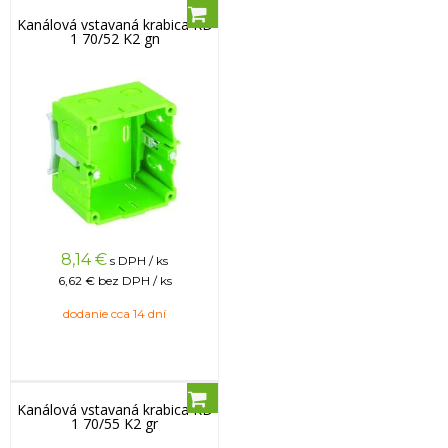
Kanálová vstavaná krabica KD
1 70/52 K2 gn
8,14
€
s DPH / ks
6,62 €
bez DPH / ks
dodanie cca 14 dní
Kanálová vstavaná krabica KD
1 70/55 K2 gr