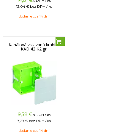
14,81
€
s DPH / ks
12,04 €
bez DPH / ks
dodanie cca 14 dní
Kanálová vstavaná krabica
KAD 42 K2 gn
9,58
€
s DPH / ks
7,79 €
bez DPH / ks
dodanie cca 14 dní