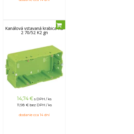
Kanálová vstavaná krabica KD
2 70/52 K2 gn
14,74
€
s DPH / ks
11,98 €
bez DPH / ks
dodanie cca 14 dní