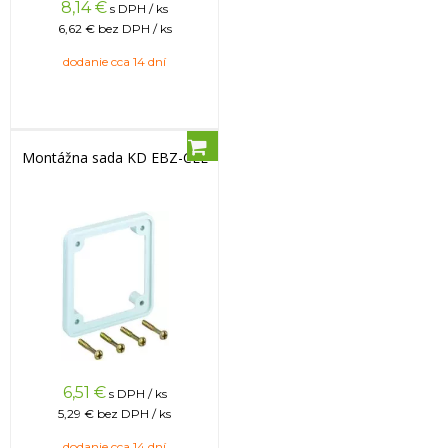
8,14
€
s DPH / ks
6,62 €
bez DPH / ks
dodanie cca 14 dní
Montážna sada KD EBZ-CEE
6,51
€
s DPH / ks
5,29 €
bez DPH / ks
dodanie cca 14 dní