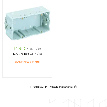
14,81
€
s DPH / ks
12,04 €
bez DPH / ks
dodanie cca 14 dní
Produkty:
14
| Aktuálna strana:
1
/
1