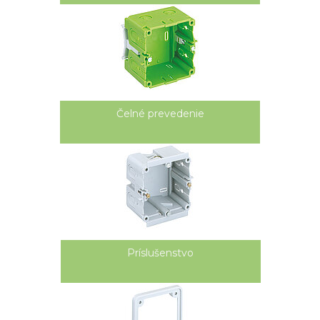
výhodou pre inštalatéra. Kanálové krabice sú
používané pri pokládke vedenia do 5 x 2,5 ² a
dátových vedení. Praktické sú produktové
varianty v rôznych konštrukčných výškach.
Kanálové krabice slúžia ako základ pre montáž
spínačov a zásuviek so systémom CEE 16 A.
Montáž je hotová po umiestnení krabice a
Čelné prevedenie
utiahnutí upevňovacích skrutiek.
Príslušenstvo