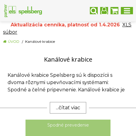
Aktualizácia cenníka, platnosť od 1.4.2026
XLS
súbor
ÚVOD
Kanálové krabice
Kanálové krabice
Kanálové krabice Spelsberg sú k dispozícii s
dvoma rôznymi upevňovacími systémami:
Spodné a čelné pripevnenie. Kanálové krabice je
možné nainštalovať v závislosti na príslušnom
spôsobe použitia. Pre zvýšenie mechanickej
...čítať viac
bezpečnosti, napríklad pri vertikálnej inštalácii
vedenia, je možné do kanálovej krabice
Spodné prevedenie
nainštalovať odľahčenie ťahu. Prípojné vedenia je
možné ľahko pripojiť zhora. To je obrovskou