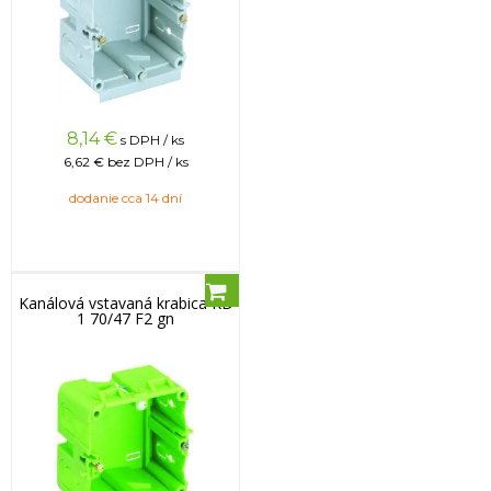
8,14
€
s DPH / ks
6,62 €
bez DPH / ks
dodanie cca 14 dní
Kanálová vstavaná krabica KD
1 70/47 F2 gn