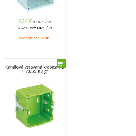
8,14
€
s DPH / ks
6,62 €
bez DPH / ks
dodanie cca 14 dní
Kanálová vstavaná krabica KD
1 70/55 K3 gr