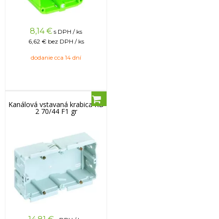
8,14
€
s DPH / ks
6,62 €
bez DPH / ks
dodanie cca 14 dní
Kanálová vstavaná krabica KD
2 70/44 F1 gr