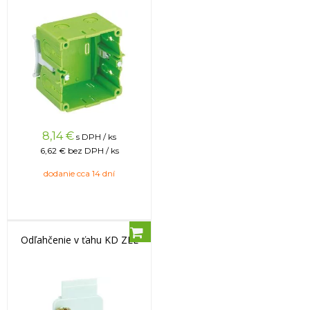
8,14
€
s DPH / ks
6,62 €
bez DPH / ks
dodanie cca 14 dní
Odľahčenie v ťahu KD ZEL