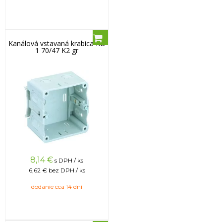
Kanálová vstavaná krabica KD
1 70/47 K2 gr
8,14
€
s DPH / ks
6,62 €
bez DPH / ks
dodanie cca 14 dní