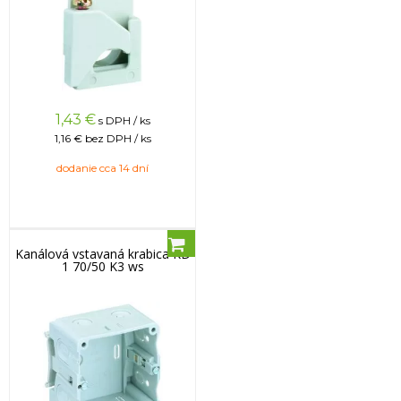
1,43
€
s DPH / ks
1,16 €
bez DPH / ks
dodanie cca 14 dní
Kanálová vstavaná krabica KD
1 70/50 K3 ws