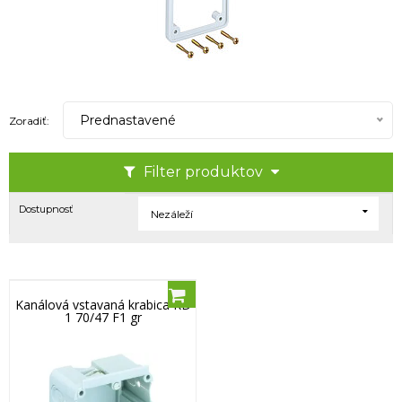
Prednastavené
Zoradiť:
Filter produktov
Dostupnosť
Nezáleží
Kanálová vstavaná krabica KD
1 70/47 F1 gr