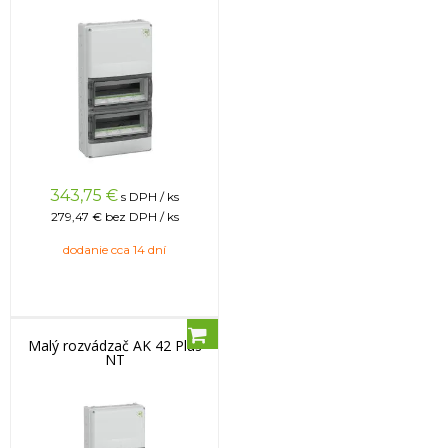
343,75
€
s DPH / ks
279,47 €
bez DPH / ks
dodanie cca 14 dní
Malý rozvádzač AK 42 Plus
NT