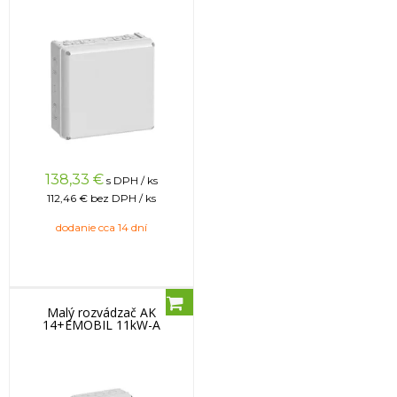
138,33
€
s DPH / ks
112,46 €
bez DPH / ks
dodanie cca 14 dní
Malý rozvádzač AK
14+EMOBIL 11kW-A