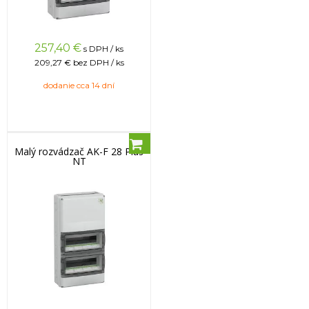
257,40
€
s DPH / ks
209,27 €
bez DPH / ks
dodanie cca 14 dní
Malý rozvádzač AK-F 28 Plus
NT