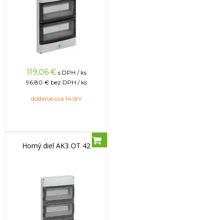
119,06
€
s DPH / ks
96,80 €
bez DPH / ks
dodanie cca 14 dní
Horný diel AK3 OT 42