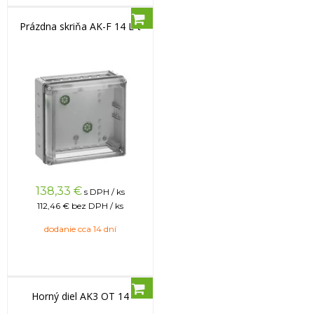
Prázdna skriňa AK-F 14 L-t
138,33
€
s DPH / ks
112,46 €
bez DPH / ks
dodanie cca 14 dní
Horný diel AK3 OT 14