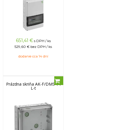
651,41
€
s DPH / ks
529,60 €
bez DPH / ks
dodanie cca 14 dní
Prázdna skriňa AK-F/DMS 14
L-t