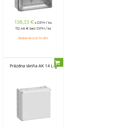
138,33
€
s DPH / ks
112,46 €
bez DPH / ks
dodanie cca 14 dní
Prázdna skriňa AK 14 L-g