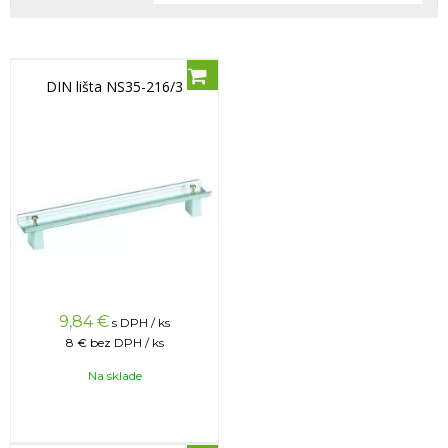
DIN lišta NS35-216/3
9,84
€
s DPH / ks
8 €
bez DPH / ks
Na sklade