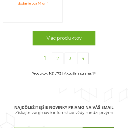
dodanie cca 14 dní
Viac produktov
1
2
3
4
Produkty:
1
-
21
/
73
| Aktuálna strana:
1
/
4
NAJDÔLEŽITEJŠIE NOVINKY PRIAMO NA VÁŠ EMAIL
Získajte zaujímavé informácie vždy medzi prvými