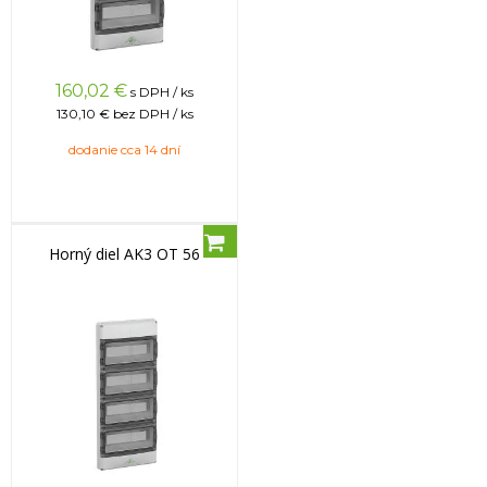
160,02
€
s DPH / ks
130,10 €
bez DPH / ks
dodanie cca 14 dní
Horný diel AK3 OT 56