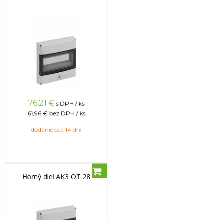
76,21
€
s DPH / ks
61,96 €
bez DPH / ks
dodanie cca 14 dní
Horný diel AK3 OT 28