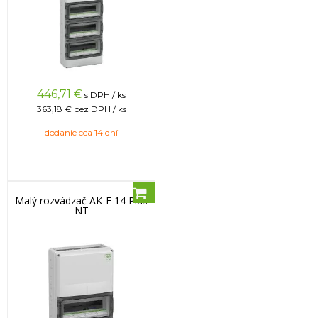
446,71
€
s DPH / ks
363,18 €
bez DPH / ks
dodanie cca 14 dní
Malý rozvádzač AK-F 14 Plus
NT