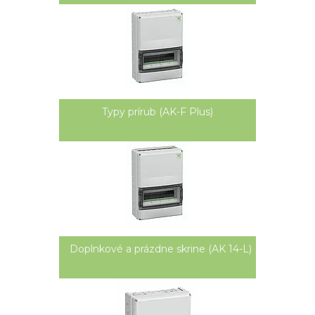
prašných prevádzkach alebo vo vonkajšom
prostredí, sú flexibilne využiteľné. Druh krytia
IP65 a rázová pevnosť IK08 potvrdzujú vysokú
zaťažiteľnosť. Pre skrine rozvádzača AK-Plus sú k
dispozícii krycie a popisovacie prúžky s
dodatočnými dvojitými membránovými
vývodkami.
Typy prírub (AK-F Plus)
Doplnkové a prázdne skrine (AK 14-L)