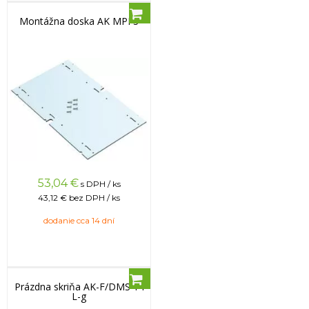
Montážna doska AK MPI 3
53,04
€
s DPH / ks
43,12 €
bez DPH / ks
dodanie cca 14 dní
Prázdna skriňa AK-F/DMS 14
L-g