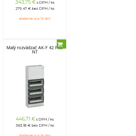
343,75
€
s DPH / ks
279,47 €
bez DPH / ks
dodanie cca 14 dní
Malý rozvádzač AK-F 42 Plus
NT
446,71
€
s DPH / ks
363,18 €
bez DPH / ks
dodanie cca 14 dní