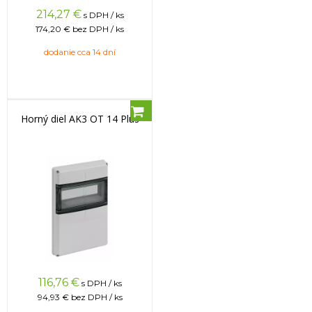
214,27
€
s DPH / ks
174,20 €
bez DPH / ks
dodanie cca 14 dní
Horný diel AK3 OT 14 Plus
116,76
€
s DPH / ks
94,93 €
bez DPH / ks