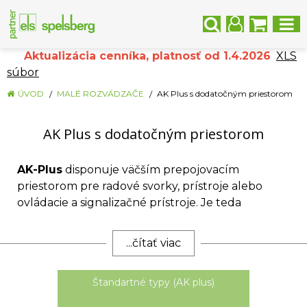
Aktualizácia cenníka, platnosť od 1.4.2026
XLS
súbor
ÚVOD
MALÉ ROZVÁDZAČE
AK Plus s dodatočným priestorom
AK Plus s dodatočným priestorom
AK-Plus
disponuje väčším prepojovacím
priestorom pre radové svorky, prístroje alebo
ovládacie a signalizačné prístroje. Je teda
ideálnou skriňou pre wallbox 11kW s
integrovaným monitoringom 6mA DC. Malé
...čítať viac
rozvádzače v priemyselnej kvalite majú
integrovaný ventilačný prvok BEL Air na
Štandartné typy (AK plus)
zabránenie tvorbe kondenzačnej vody. Či už sú
malé rozvádzače Spelsberg používané v