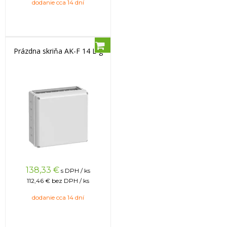
dodanie cca 14 dní
Prázdna skriňa AK-F 14 L-g
138,33
€
s DPH / ks
112,46 €
bez DPH / ks
dodanie cca 14 dní