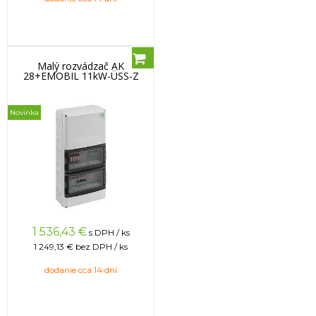
Malý rozvádzač AK
28+EMOBIL 11kW-ÜSS-Z
Novinka
1 536,43
€
s DPH / ks
1 249,13 €
bez DPH / ks
dodanie cca 14 dní