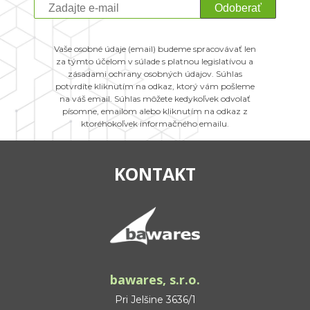
Odoberať
Vaše osobné údaje (email) budeme spracovávať len
za týmto účelom v súlade s platnou legislatívou a
zásadami ochrany osobných údajov. Súhlas
potvrdíte kliknutím na odkaz, ktorý vám pošleme
na váš email. Súhlas môžete kedykoľvek odvolať
písomne, emailom alebo kliknutím na odkaz z
ktoréhokoľvek informačného emailu.
KONTAKT
bawares, s.r.o.
Pri Jelšine 3636/1