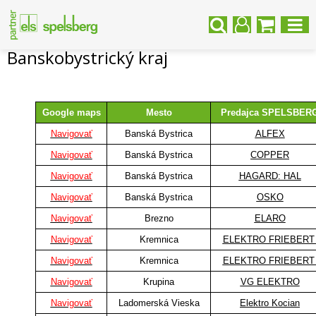
Banskobystrický kraj
Google maps
Mesto
Predajca SPELSBER
Navigovať
Banská Bystrica
ALFEX
Navigovať
Banská Bystrica
COPPER
Navigovať
Banská Bystrica
HAGARD: HAL
Navigovať
Banská Bystrica
OSKO
Navigovať
Brezno
ELARO
Navigovať
Kremnica
ELEKTRO FRIEBER
Navigovať
Kremnica
ELEKTRO FRIEBER
Navigovať
Krupina
VG ELEKTRO
Navigovať
Ladomerská Vieska
Elektro Kocian