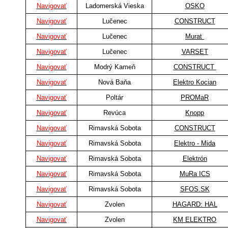
Navigovať
Ladomerská Vieska
OSKO
Navigovať
Lučenec
CONSTRUCT
Navigovať
Lučenec
Murat
Navigovať
Lučenec
VARSET
Navigovať
Modrý Kameň
CONSTRUCT
Navigovať
Nová Baňa
Elektro Kocian
Navigovať
Poltár
PROMaR
Navigovať
Revúca
Knopp
Navigovať
Rimavská Sobota
CONSTRUCT
Navigovať
Rimavská Sobota
Elektro - Mida
Navigovať
Rimavská Sobota
Elektrón
Navigovať
Rimavská Sobota
MuRa ICS
Navigovať
Rimavská Sobota
SFOS.SK
Navigovať
Zvolen
HAGARD: HAL
Navigovať
Zvolen
KM ELEKTRO