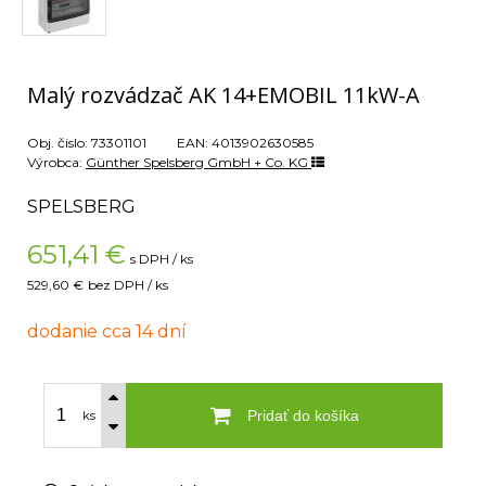
Malý rozvádzač AK 14+EMOBIL 11kW-A
Obj. čislo:
73301101
EAN:
4013902630585
Výrobca:
Günther Spelsberg GmbH + Co. KG
SPELSBERG
651,41
€
s DPH / ks
529,60 €
bez DPH / ks
dodanie cca 14 dní
Pridať do košíka
ks