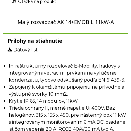
Otázka na produkt
Malý rozvádzač AK 14+EMOBIL 11kW-A
Prílohy na stiahnutie
Dátový list
Infraštruktúrny rozdeľovač E-Mobility, 1radový s
integrovanými vetracími prvkami na vylúčenie
kondenzátu, typovo odskúšaný podľa EN 61439-3.
Zapojený k okamžitému pripojeniu na prívodné a
výstupné svorky 10 mm2.
Krytie IP 65, 14 modulov, 11kW.
Trieda ochrany II, merné napätie Ui 400V, Bez
halogénov, 315 x 155 x 450, pre nástenný box 11 kW
s integrovaným monitorovaním 6 mA DC, osadené
ističom vedenia 20 A, RCCB 40/4/30 mA typ A.