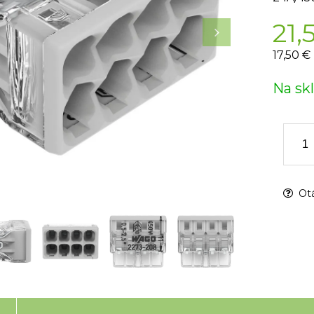
21,
17,50 €
Na sk
Otá