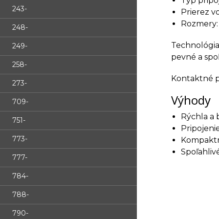
Typ pripo
243-
Prierez v
Rozmery
248-
Technológi
249-
pevné a spoľ
258-
Kontaktné 
273-
Výhody
709-
Rýchla a
751-
Pripojeni
773-
Kompakt
Spoľahliv
777-
784-
788-
790-