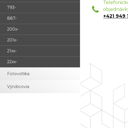
Telefonick
793-
objednávk
+421 949 
887-
200x-
201x-
21xx-
22xx-
Fotovoltika
Výrobcovia