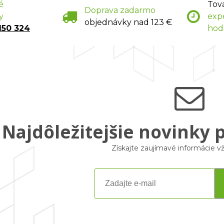
é
Tov
Doprava zadarmo
y
exp
objednávky nad 123 €
150 324
hod
Najdôležitejšie novinky 
Získajte zaujímavé informácie 