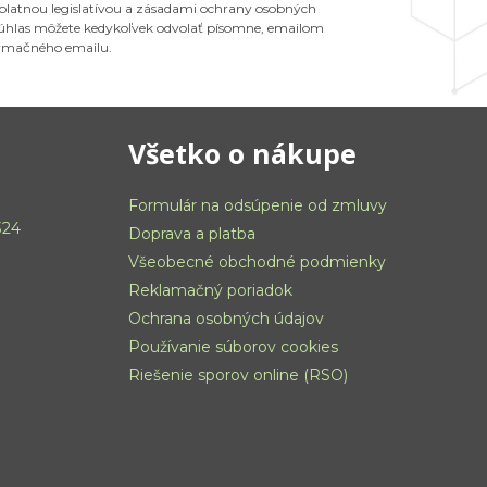
 platnou legislatívou a zásadami ochrany osobných
 Súhlas môžete kedykoľvek odvolať písomne, emailom
ormačného emailu.
Všetko o nákupe
Formulár na odsúpenie od zmluvy
324
Doprava a platba
Všeobecné obchodné podmienky
Reklamačný poriadok
Ochrana osobných údajov
Používanie súborov cookies
Riešenie sporov online (RSO)