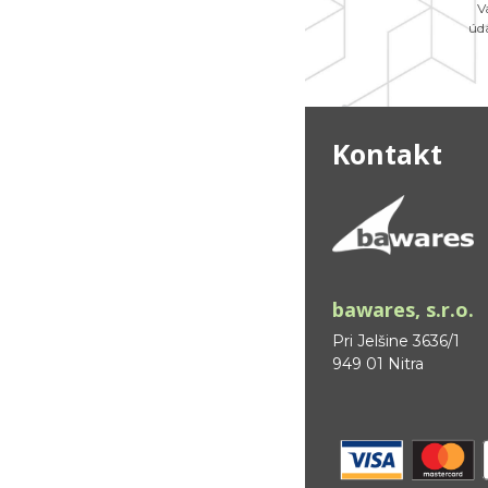
V
úd
Kontakt
bawares, s.r.o.
Pri Jelšine 3636/1
949 01 Nitra