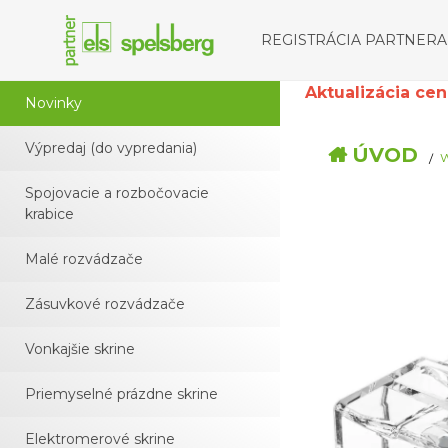
REGISTRÁCIA PARTNERA
Aktualizácia cenní
Novinky
Výpredaj (do vypredania)
ÚVOD
W
Spojovacie a rozbočovacie
krabice
Malé rozvádzače
Zásuvkové rozvádzače
Vonkajšie skrine
Priemyselné prázdne skrine
Elektromerové skrine