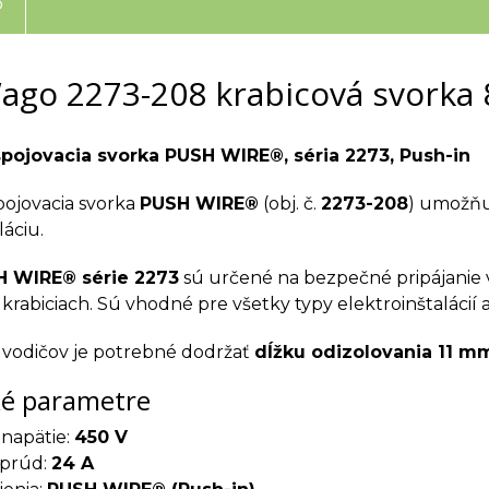
o
ago 2273-208 krabicová svorka 
spojovacia svorka PUSH WIRE®, séria 2273, Push-in
pojovacia svorka
PUSH WIRE®
(obj. č.
2273-208
) umožňu
láciu.
 WIRE® série 2273
sú určené na bezpečné pripájanie 
krabiciach. Sú vhodné pre všetky typy elektroinštalácií
í vodičov je potrebné dodržať
dĺžku odizolovania 11 m
ké parametre
napätie:
450 V
 prúd:
24 A