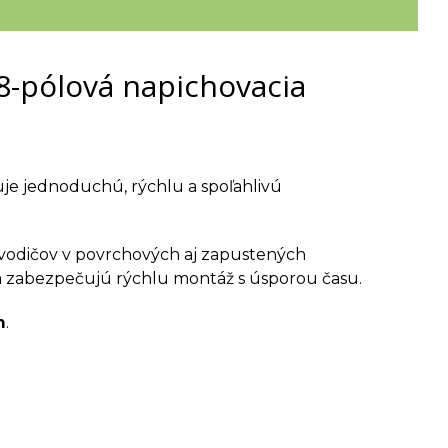
8-pólová napichovacia
je jednoduchú, rýchlu a spoľahlivú
vodičov v povrchových aj zapustených
 a zabezpečujú rýchlu montáž s úsporou času.
m
.