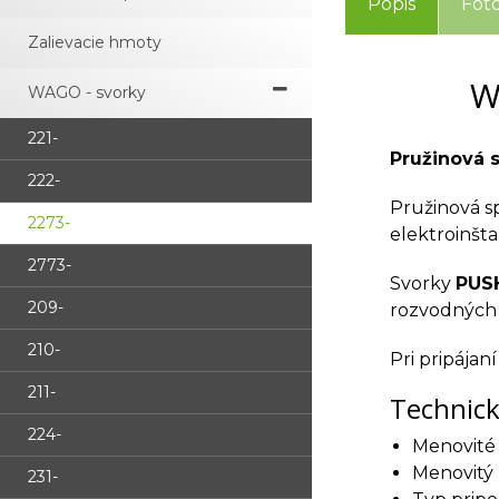
Popis
Fot
Zalievacie hmoty
W
WAGO - svorky
221-
Pružinová 
222-
Pružinová s
2273-
elektroinšta
2773-
Svorky
PUSH
209-
rozvodných 
210-
Pri pripájan
211-
Technic
224-
Menovité 
Menovitý
231-