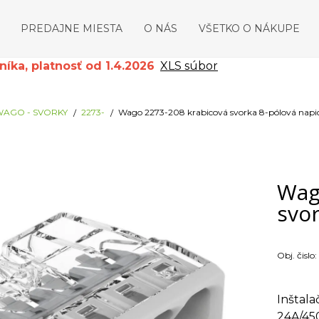
PREDAJNE MIESTA
O NÁS
VŠETKO O NÁKUPE
ka, platnosť od 1.4.2026
XLS súbor
AGO - SVORKY
2273-
Wago 2273-208 krabicová svorka 8-pólová napi
Wag
svor
Obj. čislo:
Inštal
24A/450