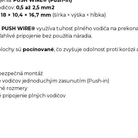
jenia:
PUSH WIRE® (Push-in)
odičov:
0,5 až 2,5 mm2
:
18 × 10,4 × 16,7 mm
(šírka × výška × hĺbka)
a
PUSH WIRE®
využíva tuhosť plného vodiča na prekonan
ahlivé pripojenie bez použitia náradia.
plochy sú
pocínované
, čo zvyšuje odolnosť proti korózii
 bezpečná montáž
e vodičov jednoduchým zasunutím (Push-in)
né rozmery
é pripojenie plných vodičov