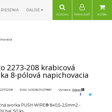
RIEŠENIA
ĎALŠIE
HĽADAJ
PRIHLÁSIŤ
KOŠÍK
chovacia
o 2273-208 krabicová
ka 8-pólová napichovacia
2273208
EAN:
4050821027881
Výrobca:
Wago
ačná svorka PUSH WIRE® 8x0,5-2,5mm2 -
V bal. 50 ks