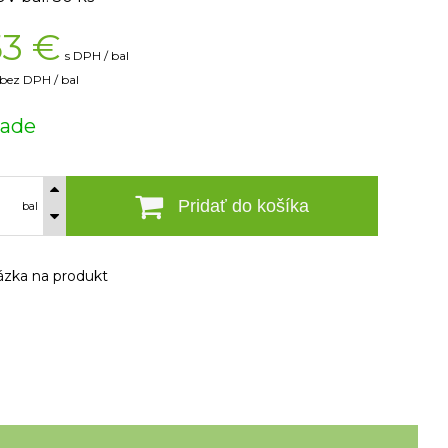
53
€
s DPH / bal
bez DPH / bal
lade
Pridať do košíka
bal
zka na produkt