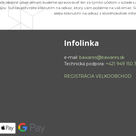
aše osobné údaje (email) budeme spracovávať len za týmto účelom v súlade s
ajov. Súhlas potvrdíte kliknutím na odkaz, ktorý vám pošleme na váš email.
alebo kliknutím na odkaz z ktoréhokoľvek inf
Infolinka
e-mail:
bawares@bawares.sk
Technická podpora:
+421 949 150 
REGISTRÁCIA VEĽKOOBCHOD