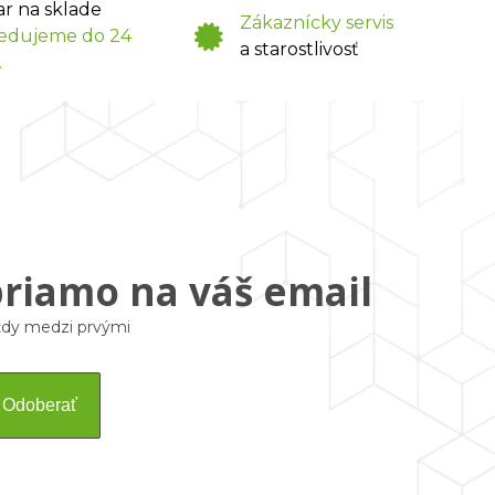
ar na sklade
Zákaznícky servis
edujeme do 24
a starostlivosť
.
priamo na váš email
vždy medzi prvými
Odoberať