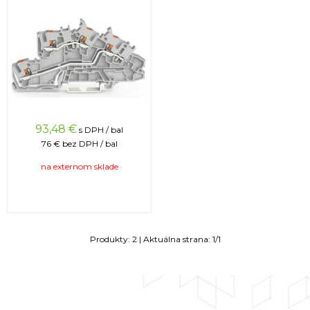
93,48
€
s DPH / bal
76 €
bez DPH / bal
na externom sklade
Produkty:
2
| Aktuálna strana:
1
/
1