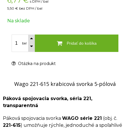
6,77
€
s DPH / bal
5,50 €
bez DPH / bal
Na sklade
Pridať do košíka
bal
Otázka na produkt
Wago 221-615 krabicová svorka 5-pólová
Páková spojovacia svorka, séria 221,
transparentná
Páková spojovacia svorka
WAGO série 221
(obj. č.
221-615
) umožňuje rýchle, jednoduché a spoľahlivé