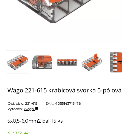
Wago 221-615 krabicová svorka 5-pólová
Obj. čislo:
221-615
EAN:
4055143715478
Výrobca:
Wago
5x0,5-6,0mm2 bal. 15 ks