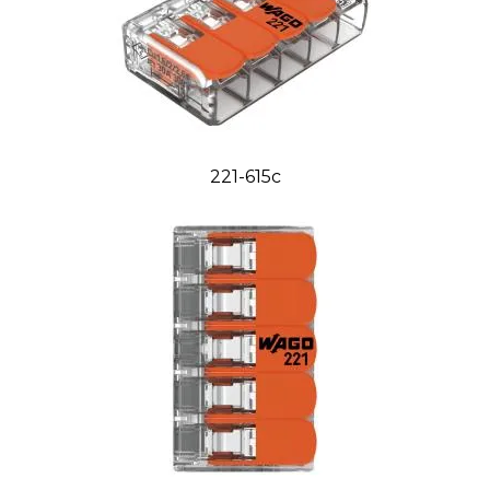
221-615c