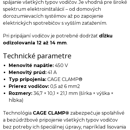
spájanie všetkých typov vodičov. Je vhodná pre široké
spektrum elektroinštalácií – od domových
dorozumievacích systémov až po zapojenie
elektrických spotrebičov s vyšším zaťažením.
Pri pripájaní vodičov je potrebné dodržať
dĺžku
odizolovania 12 až 14 mm
.
Technické parametre
Menovité napätie:
450 V
Menovitý prúd:
41 A
Typ pripojenia:
CAGE CLAMP®
Prierez vodičov:
0,5 až 6 mm2
Rozmery:
36,7 × 10,1 × 21,1 mm (šírka × výška ×
hĺbka)
Technológia
CAGE CLAMP®
zabezpečuje spoľahlivé
a bezúdržbové pripojenie všetkých typov vodičov
bez potreby ich špeciálnej úpravy, napríklad lisovania