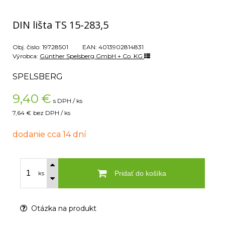
DIN lišta TS 15-283,5
Obj. čislo:
19728501
EAN:
4013902814831
Výrobca:
Günther Spelsberg GmbH + Co. KG
SPELSBERG
9,40
€
s DPH / ks
7,64 €
bez DPH / ks
dodanie cca 14 dní
Pridať do košíka
ks
Otázka na produkt