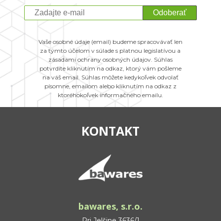
Odoberať
Vaše osobné údaje (email) budeme spracovávať len
za týmto účelom v súlade s platnou legislatívou a
zásadami ochrany osobných údajov. Súhlas
potvrdíte kliknutím na odkaz, ktorý vám pošleme
na váš email. Súhlas môžete kedykoľvek odvolať
písomne, emailom alebo kliknutím na odkaz z
ktoréhokoľvek informačného emailu.
KONTAKT
bawares, s.r.o.
Pri Jelšine 3636/1