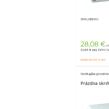
SPELSBERG
28,08
€
s
22,83 €
bez DPH / k
dodanie cca 14 dní
Vonkajšie prostre
Prázdna skri