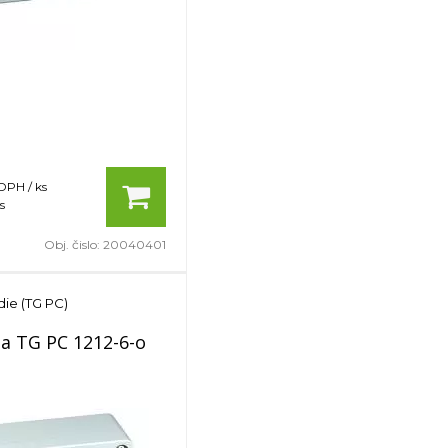
 DPH / ks
s
Obj. čislo:
20040401
die (TG PC)
ňa TG PC 1212-6-o