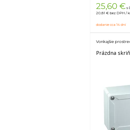
25,60
€
s 
20,81 €
bez DPH / k
dodanie cca 14 dní
Vonkajšie prostre
Prázdna skri