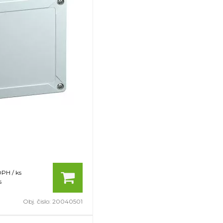
DPH / ks
s
Obj. čislo:
20040501