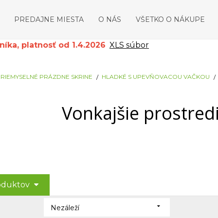
PREDAJNE MIESTA
O NÁS
VŠETKO O NÁKUPE
ka, platnosť od 1.4.2026
XLS súbor
RIEMYSELNÉ PRÁZDNE SKRINE
HLADKÉ S UPEVŇOVACOU VAČKOU
Vonkajšie prostred
roduktov
Nezáleží