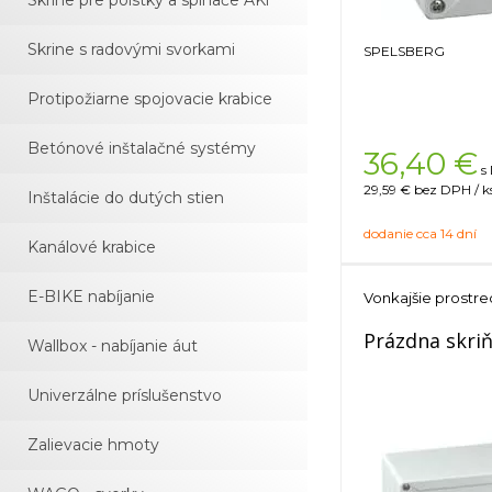
Skrine pre poistky a spínače AKi
Skrine s radovými svorkami
SPELSBERG
Protipožiarne spojovacie krabice
Betónové inštalačné systémy
36,40
€
s
29,59 €
bez DPH / k
Inštalácie do dutých stien
dodanie cca 14 dní
Kanálové krabice
E-BIKE nabíjanie
Vonkajšie prostre
Prázdna skri
Wallbox - nabíjanie áut
Univerzálne príslušenstvo
Zalievacie hmoty