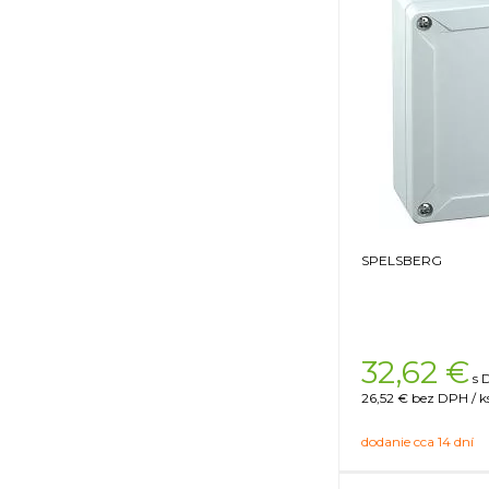
SPELSBERG
32,62
€
s 
26,52 €
bez DPH / k
dodanie cca 14 dní