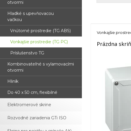
otvormi
Hladké s upevňovacou
vačkou
Vnútorné prostredie (TG ABS)
Vonkajšie prostre
Vonkajšie prostredie (TG PC)
Prázdna skri
Príslušenstvo TG
Kombinovateľné s vylamovacími
otvormi
Hliník
Do 40 x 50 cm, flexibilné
Elektromerové skrine
Rozvodné zariadenia GTi ISO