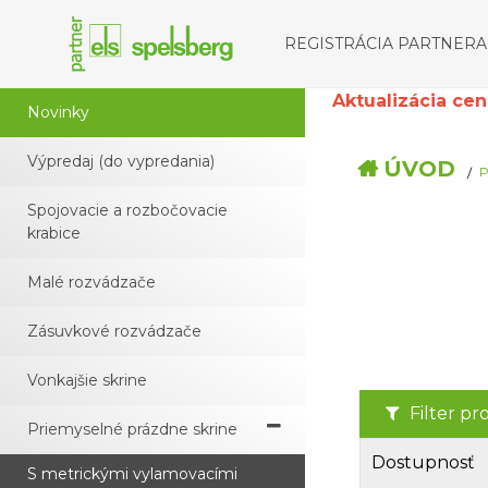
REGISTRÁCIA PARTNERA
Aktualizácia cenní
Novinky
Výpredaj (do vypredania)
ÚVOD
P
Spojovacie a rozbočovacie
krabice
Malé rozvádzače
Zásuvkové rozvádzače
Vonkajšie skrine
Filter p
Priemyselné prázdne skrine
Dostupnosť
S metrickými vylamovacími