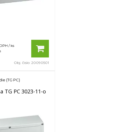
 DPH / ks
s
Obj. čislo:
20090501
die (TG PC)
ňa TG PC 3023-11-o