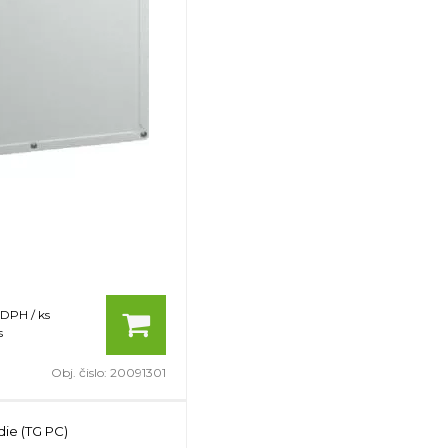
 DPH / ks
s
Obj. čislo:
20091301
die (TG PC)