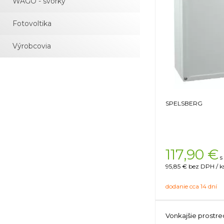
WAGO - svorky
Fotovoltika
Výrobcovia
SPELSBERG
117,90
€
s
95,85 €
bez DPH / k
dodanie cca 14 dní
Vonkajšie prostre