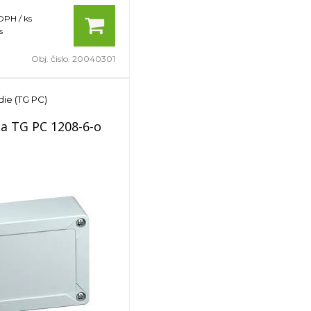
DPH / ks
s
Obj. čislo:
20040301
die (TG PC)
ňa TG PC 1208-6-o