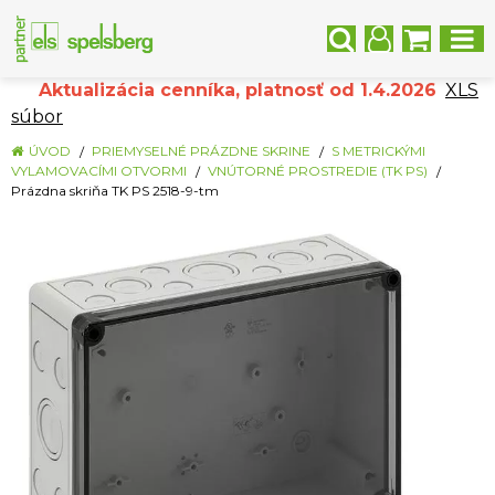
Aktualizácia cenníka, platnosť od 1.4.2026
XLS
súbor
ÚVOD
PRIEMYSELNÉ PRÁZDNE SKRINE
S METRICKÝMI
VYLAMOVACÍMI OTVORMI
VNÚTORNÉ PROSTREDIE (TK PS)
Prázdna skriňa TK PS 2518-9-tm