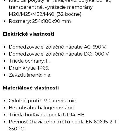
Krabica: polystyrén, sivá, veko: polykarbonát,
transparentné, vyrážacie membrány,
M20/M25/M32/M40, (32 bočne).
Rozmery: 254x180x90 mm.
Elektrické vlastnosti
Domedzovacie izolačné napätie AC: 690 V.
Domedzovacie izolačné napätie DC: 1000 V.
Trieda ochrany: II.
Druh krytia: IP66.
Zavzdušnené: nie.
Materiálové vlastnosti
Odolné proti UV žiareniu: nie.
Bez obsahu halogénov: áno.
Trieda horľavosti podľa UL94: HB.
Pevnosť žhaviaceho drôtu podľa EN 60695-2-11:
650 °C.