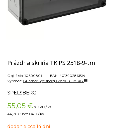
Prázdna skriňa TK PS 2518-9-tm
Obj. čislo:
10600801
EAN:
4013902861514
Výrobca:
Günther Spelsberg GmbH + Co. KG
SPELSBERG
55,05
€
s DPH / ks
44,76 €
bez DPH / ks
dodanie cca 14 dní