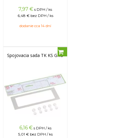
7,97
€
s DPH / ks
6,48 €
bez DPH / ks
dodanie cca 14 dní
Spojovacia sada TK KS GRO
6,16
€
s DPH / ks
5,01 €
bez DPH / ks