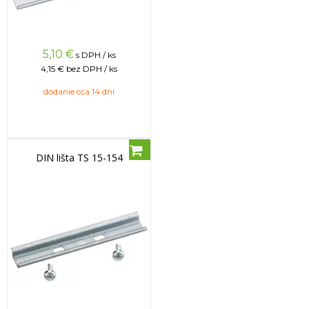
5,10
€
s DPH / ks
4,15 €
bez DPH / ks
dodanie cca 14 dní
DIN lišta TS 15-154