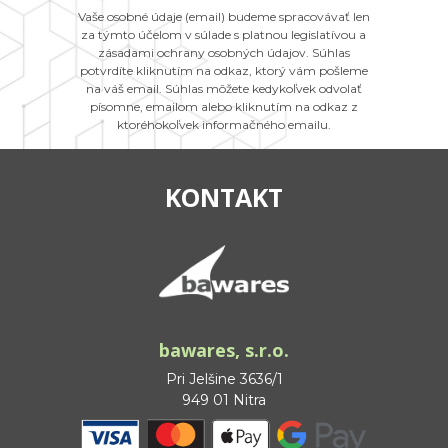
Vaše osobné údaje (email) budeme spracovávať len
za týmto účelom v súlade s platnou legislatívou a
zásadami ochrany osobných údajov. Súhlas
potvrdíte kliknutím na odkaz, ktorý vám pošleme
na váš email. Súhlas môžete kedykoľvek odvolať
písomne, emailom alebo kliknutím na odkaz z
ktoréhokoľvek informačného emailu.
KONTAKT
bawares, s.r.o.
Pri Jelšine 3636/1
949 01 Nitra