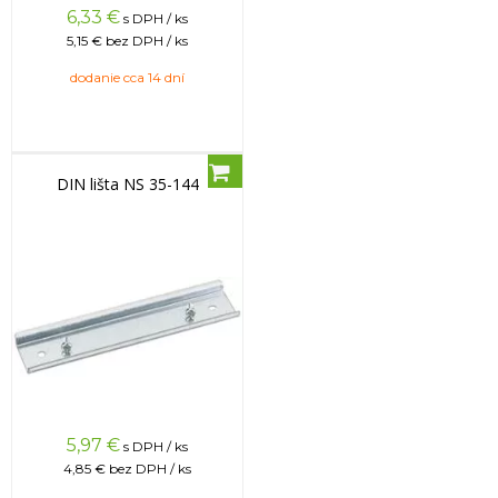
6,33
€
s DPH / ks
5,15 €
bez DPH / ks
dodanie cca 14 dní
DIN lišta NS 35-144
5,97
€
s DPH / ks
4,85 €
bez DPH / ks