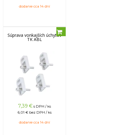
dodanie cca 14 dní
Súprava vonkajších úchytov
TK ABL
7,39
€
s DPH / ks
6,01 €
bez DPH / ks
dodanie cca 14 dní