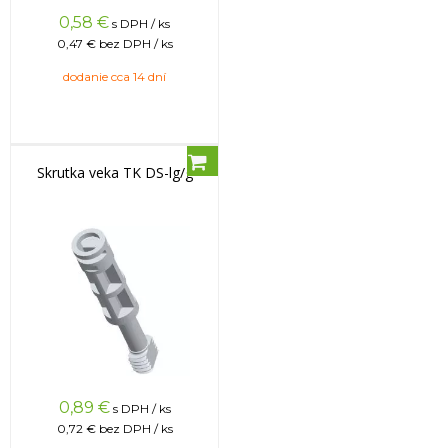
0,58
€
s DPH / ks
0,47 €
bez DPH / ks
dodanie cca 14 dní
Skrutka veka TK DS-lg/g
0,89
€
s DPH / ks
0,72 €
bez DPH / ks