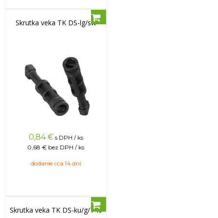
Skrutka veka TK DS-lg/sw
0,84
€
s DPH / ks
0,68 €
bez DPH / ks
dodanie cca 14 dní
Skrutka veka TK DS-ku/g/T40