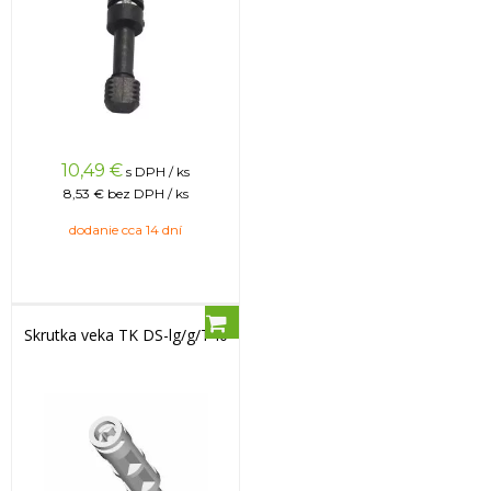
10,49
€
s DPH / ks
8,53 €
bez DPH / ks
dodanie cca 14 dní
Skrutka veka TK DS-lg/g/T40