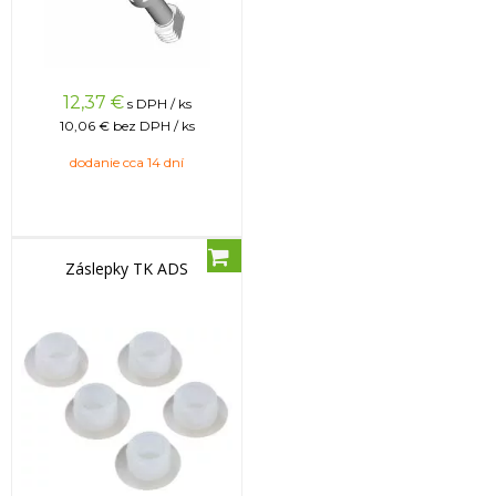
12,37
€
s DPH / ks
10,06 €
bez DPH / ks
dodanie cca 14 dní
Záslepky TK ADS