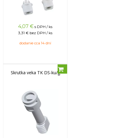
4,07
€
s DPH / ks
3,31 €
bez DPH / ks
dodanie cca 14 dní
Skrutka veka TK DS-ku/g