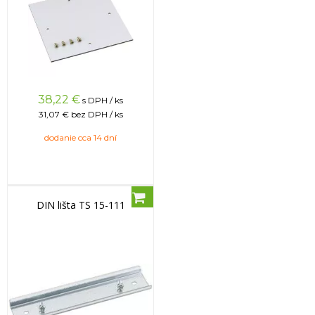
38,22
€
s DPH / ks
31,07 €
bez DPH / ks
dodanie cca 14 dní
DIN lišta TS 15-111