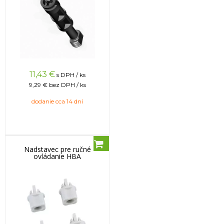
11,43
€
s DPH / ks
9,29 €
bez DPH / ks
dodanie cca 14 dní
Nadstavec pre ručné
ovládanie HBA