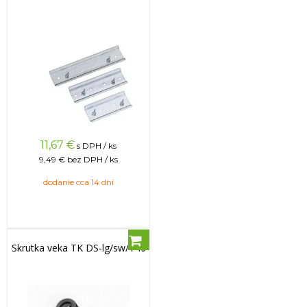
11,67
€
s DPH / ks
9,49 €
bez DPH / ks
dodanie cca 14 dní
Skrutka veka TK DS-lg/sw/T40