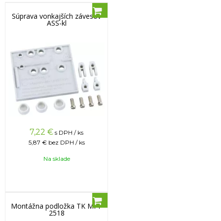
Súprava vonkajších závesov
ASS-kl
7,22
€
s DPH / ks
5,87 €
bez DPH / ks
Na sklade
Montážna podložka TK MPI-
2518