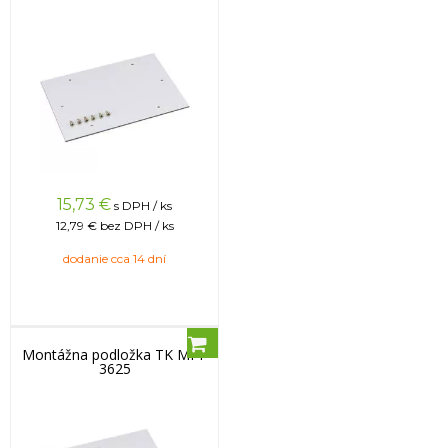
15,73
€
s DPH / ks
12,79 €
bez DPH / ks
dodanie cca 14 dní
Montážna podložka TK MPI-
3625