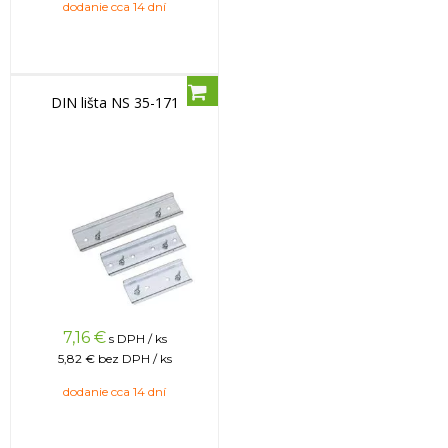
dodanie cca 14 dní
DIN lišta NS 35-171
7,16
€
s DPH / ks
5,82 €
bez DPH / ks
dodanie cca 14 dní