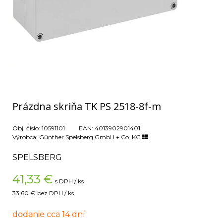
Prázdna skriňa TK PS 2518-8f-m
Obj. čislo:
10591101
EAN:
4013902901401
Výrobca:
Günther Spelsberg GmbH + Co. KG
SPELSBERG
41,33
€
s DPH / ks
33,60 €
bez DPH / ks
dodanie cca 14 dní