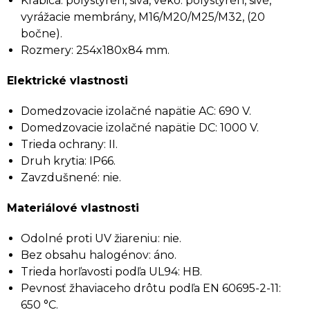
Krabica: polystyrén, sivá, veko: polystyrén, sivé,
vyrážacie membrány, M16/M20/M25/M32, (20
bočne).
Rozmery: 254x180x84 mm.
Elektrické vlastnosti
Domedzovacie izolačné napätie AC: 690 V.
Domedzovacie izolačné napätie DC: 1000 V.
Trieda ochrany: II.
Druh krytia: IP66.
Zavzdušnené: nie.
Materiálové vlastnosti
Odolné proti UV žiareniu: nie.
Bez obsahu halogénov: áno.
Trieda horľavosti podľa UL94: HB.
Pevnosť žhaviaceho drôtu podľa EN 60695-2-11:
650 °C.