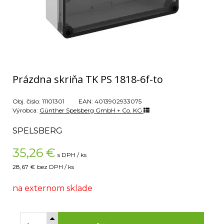
Prázdna skriňa TK PS 1818-6f-to
Obj. čislo:
11101301
EAN:
4013902933075
Výrobca:
Günther Spelsberg GmbH + Co. KG
SPELSBERG
35,26
€
s DPH / ks
28,67 €
bez DPH / ks
na externom sklade