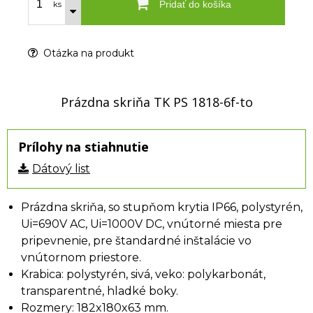
Pridať do košíka
ks
Otázka na produkt
Prázdna skriňa TK PS 1818-6f-to
Prílohy na stiahnutie
Dátový list
Prázdna skriňa, so stupňom krytia IP66, polystyrén,
Ui=690V AC, Ui=1000V DC, vnútorné miesta pre
pripevnenie, pre štandardné inštalácie vo
vnútornom priestore.
Krabica: polystyrén, sivá, veko: polykarbonát,
transparentné, hladké boky.
Rozmery: 182x180x63 mm.