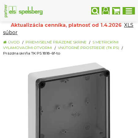
Aktualizácia cenníka, platnosť od 1.4.2026
XLS
súbor
ÚVOD
PRIEMYSELNÉ PRÁZDNE SKRINE
S METRICKÝMI
VYLAMOVACÍMI OTVORMI
VNÚTORNÉ PROSTREDIE (TK PS)
Prázdna skriňa TK PS 1818-6f-to