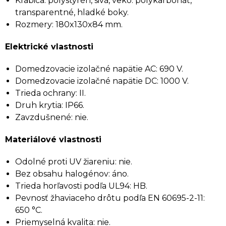
Krabica: polystyrén, sivá, veko: polykarbonát,
transparentné, hladké boky.
Rozmery: 180x130x84 mm.
Elektrické vlastnosti
Domedzovacie izolačné napätie AC: 690 V.
Domedzovacie izolačné napätie DC: 1000 V.
Trieda ochrany: II.
Druh krytia: IP66.
Zavzdušnené: nie.
Materiálové vlastnosti
Odolné proti UV žiareniu: nie.
Bez obsahu halogénov: áno.
Trieda horľavosti podľa UL94: HB.
Pevnosť žhaviaceho drôtu podľa EN 60695-2-11:
650 °C.
Priemyselná kvalita: nie.