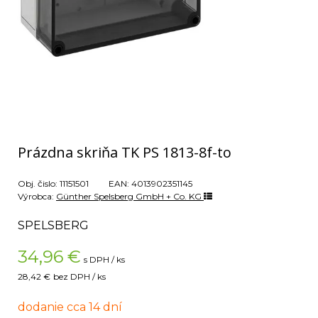
Prázdna skriňa TK PS 1813-8f-to
Obj. čislo:
11151501
EAN:
4013902351145
Výrobca:
Günther Spelsberg GmbH + Co. KG
SPELSBERG
34,96
€
s DPH / ks
28,42 €
bez DPH / ks
dodanie cca 14 dní