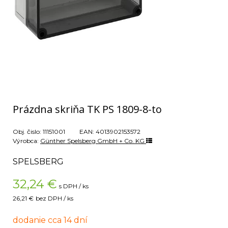
Prázdna skriňa TK PS 1809-8-to
Obj. čislo:
11151001
EAN:
4013902153572
Výrobca:
Günther Spelsberg GmbH + Co. KG
SPELSBERG
32,24
€
s DPH / ks
26,21 €
bez DPH / ks
dodanie cca 14 dní