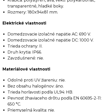
Krabica: polystyrén, sivá, veko: polykarbonát,
transparentné, hladké boky.
Rozmery: 180x94x81 mm.
Elektrické vlastnosti
Domedzovacie izolačné napätie AC: 690 V.
Domedzovacie izolačné napätie DC: 1000 V.
Trieda ochrany: II.
Druh krytia: IP66.
Zavzdušnené: nie.
Materiálové vlastnosti
Odolné proti UV žiareniu: nie.
Bez obsahu halogénov: áno.
Trieda horľavosti podľa UL94: HB.
Pevnosť žhaviaceho drôtu podľa EN 60695-2-11:
650 °C.
Priemyselná kvalita: nie.