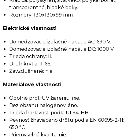
Krabica: polystyrén, sivá, veko: polykarbonát,
transparentné, hladké boky.
Rozmery: 130x130x99 mm.
Elektrické vlastnosti
Domedzovacie izolačné napätie AC: 690 V.
Domedzovacie izolačné napätie DC: 1000 V.
Trieda ochrany: II.
Druh krytia: IP66.
Zavzdušnené: nie.
Materiálové vlastnosti
Odolné proti UV žiareniu: nie.
Bez obsahu halogénov: áno.
Trieda horľavosti podľa UL94: HB.
Pevnosť žhaviaceho drôtu podľa EN 60695-2-11:
650 °C.
Priemyselná kvalita: nie.