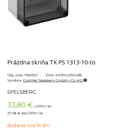
Prázdna skriňa TK PS 1313-10-to
Obj. čislo:
11150501
EAN:
4013902150458
Výrobca:
Günther Spelsberg GmbH + Co. KG
SPELSBERG
33,80
€
s DPH / ks
27,48 €
bez DPH / ks
dodanie cca 14 dní