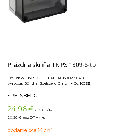
Prázdna skriňa TK PS 1309-8-to
Obj. čislo:
11150901
EAN:
4013902150496
Výrobca:
Günther Spelsberg GmbH + Co. KG
SPELSBERG
24,96
€
s DPH / ks
20,29 €
bez DPH / ks
dodanie cca 14 dní