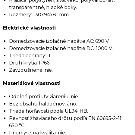
Krabica: polystyrén, sivá, veko: polykarbonát,
transparentné, hladké boky.
Rozmery: 130x94x81 mm.
Elektrické vlastnosti
Domedzovacie izolačné napätie AC: 690 V.
Domedzovacie izolačné napätie DC: 1000 V.
Trieda ochrany: II.
Druh krytia: IP66.
Zavzdušnené: nie.
Materiálové vlastnosti
Odolné proti UV žiareniu: nie.
Bez obsahu halogénov: áno.
Trieda horľavosti podľa UL94: HB.
Pevnosť žhaviaceho drôtu podľa EN 60695-2-11:
650 °C.
Priemyselná kvalita: nie.