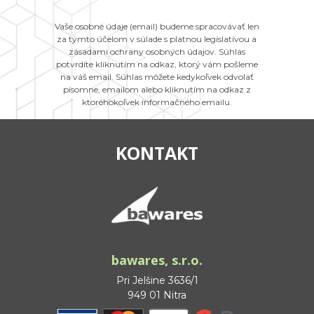
Vaše osobné údaje (email) budeme spracovávať len
za týmto účelom v súlade s platnou legislatívou a
zásadami ochrany osobných údajov. Súhlas
potvrdíte kliknutím na odkaz, ktorý vám pošleme
na váš email. Súhlas môžete kedykoľvek odvolať
písomne, emailom alebo kliknutím na odkaz z
ktoréhokoľvek informačného emailu.
KONTAKT
bawares, s.r.o.
Pri Jelšine 3636/1
949 01 Nitra