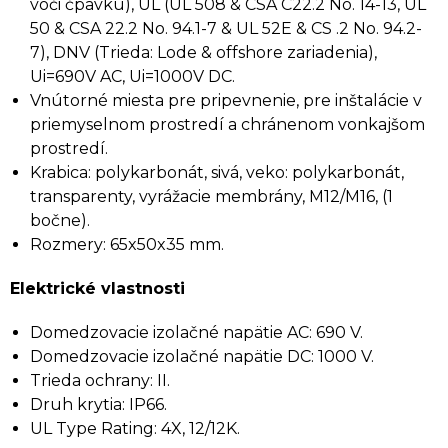
voči čpavku), UL (UL 508 & CSA C22.2 No. 14-13, UL
50 & CSA 22.2 No. 94.1-7 & UL 52E & CS .2 No. 94.2-
7), DNV (Trieda: Lode & offshore zariadenia),
Ui=690V AC, Ui=1000V DC.
Vnútorné miesta pre pripevnenie, pre inštalácie v
priemyselnom prostredí a chránenom vonkajšom
prostredí.
Krabica: polykarbonát, sivá, veko: polykarbonát,
transparenty, vyrážacie membrány, M12/M16, (1
bočne).
Rozmery: 65x50x35 mm.
Elektrické vlastnosti
Domedzovacie izolačné napätie AC: 690 V.
Domedzovacie izolačné napätie DC: 1000 V.
Trieda ochrany: II.
Druh krytia: IP66.
UL Type Rating: 4X, 12/12K.