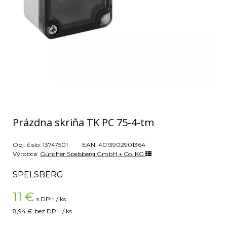
Prázdna skriňa TK PC 75-4-tm
Obj. čislo:
13747501
EAN:
4013902901364
Výrobca:
Günther Spelsberg GmbH + Co. KG
SPELSBERG
11
€
s DPH / ks
8,94 €
bez DPH / ks