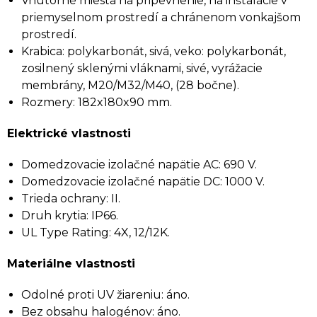
Vnútorné miesta na pripevnenie, na inštalácie v
priemyselnom prostredí a chránenom vonkajšom
prostredí.
Krabica: polykarbonát, sivá, veko: polykarbonát,
zosilnený sklenými vláknami, sivé, vyrážacie
membrány, M20/M32/M40, (28 bočne).
Rozmery: 182x180x90 mm.
Elektrické vlastnosti
Domedzovacie izolačné napätie AC: 690 V.
Domedzovacie izolačné napätie DC: 1000 V.
Trieda ochrany: II.
Druh krytia: IP66.
UL Type Rating: 4X, 12/12K.
Materiálne vlastnosti
Odolné proti UV žiareniu: áno.
Bez obsahu halogénov: áno.