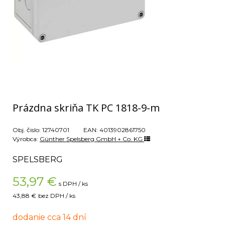
Prázdna skriňa TK PC 1818-9-m
Obj. čislo:
12740701
EAN:
4013902861750
Výrobca:
Günther Spelsberg GmbH + Co. KG
SPELSBERG
53,97
€
s DPH / ks
43,88 €
bez DPH / ks
dodanie cca 14 dní