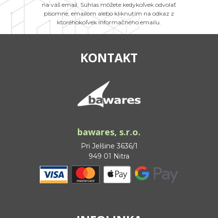
na váš email. Súhlas môžete kedykoľvek odvolať
písomne, emailom alebo kliknutím na odkaz z
ktoréhokoľvek informačného emailu.
KONTAKT
bawares, s.r.o.
Pri Jelšine 3636/1
949 01 Nitra