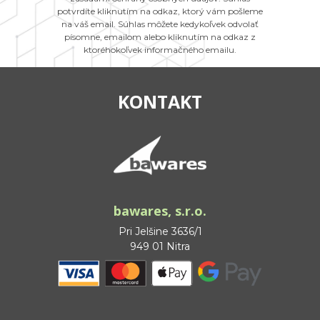
potvrdíte kliknutím na odkaz, ktorý vám pošleme
na váš email. Súhlas môžete kedykoľvek odvolať
písomne, emailom alebo kliknutím na odkaz z
ktoréhokoľvek informačného emailu.
KONTAKT
bawares, s.r.o.
Pri Jelšine 3636/1
949 01 Nitra