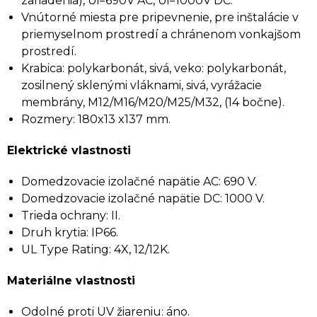
zariadenia), Ui=690V AC, Ui=1000V DC.
Vnútorné miesta pre pripevnenie, pre inštalácie v
priemyselnom prostredí a chránenom vonkajšom
prostredí.
Krabica: polykarbonát, sivá, veko: polykarbonát,
zosilnený sklenými vláknami, sivá, vyrážacie
membrány, M12/M16/M20/M25/M32, (14 bočne).
Rozmery: 180x13 x137 mm.
Elektrické vlastnosti
Domedzovacie izolačné napätie AC: 690 V.
Domedzovacie izolačné napätie DC: 1000 V.
Trieda ochrany: II.
Druh krytia: IP66.
UL Type Rating: 4X, 12/12K.
Materiálne vlastnosti
Odolné proti UV žiareniu: áno.