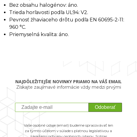
Bez obsahu halogénov: áno.
Trieda horľavosti podľa UL94: V2.
Pevnosť žhaviaceho drôtu podľa EN 60695-2-11:
960 °C.
Priemyselná kvalita: áno.
NAJDÔLEŽITEJŠIE NOVINKY PRIAMO NA VÁŠ EMAIL
Získajte zaujímavé informácie vždy medzi prvými
Odoberať
Vaše osobné údaje (email) budeme spracovávať len
za týmto účelom v súlade s platnou legislatívou a
zásadami ochrany osobných údajov. Súhlas