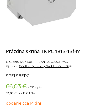
Prázdna skriňa TK PC 1813-13f-m
Obj. čislo:
12841501
EAN:
4013902317493
Výrobca:
Günther Spelsberg GmbH + Co. KG
SPELSBERG
66,03
€
s DPH / ks
53,68 €
bez DPH / ks
dodanie cca 14 dní