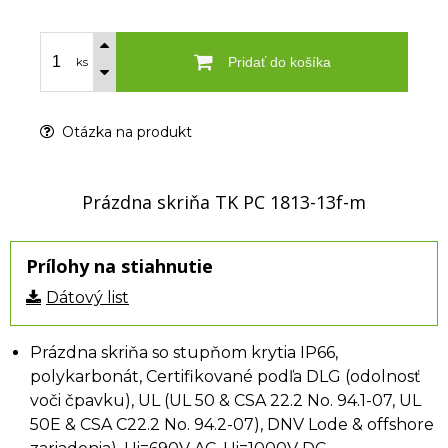
Pridať do košíka
ks
Otázka na produkt
Prázdna skriňa TK PC 1813-13f-m
Prílohy na stiahnutie
Dátový list
Prázdna skriňa so stupňom krytia IP66,
polykarbonát, Certifikované podľa DLG (odolnosť
voči čpavku), UL (UL 50 & CSA 22.2 No. 94.1-07, UL
50E & CSA C22.2 No. 94.2-07), DNV Lode & offshore