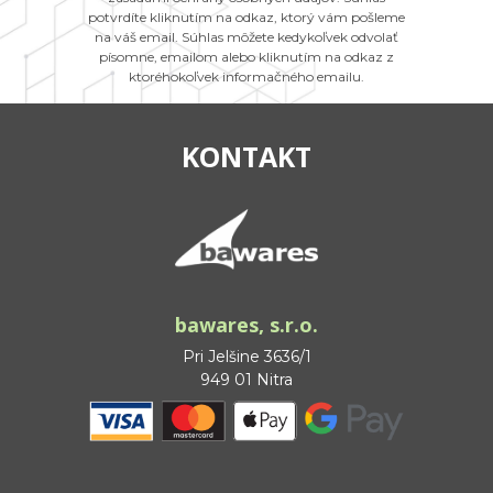
potvrdíte kliknutím na odkaz, ktorý vám pošleme
na váš email. Súhlas môžete kedykoľvek odvolať
písomne, emailom alebo kliknutím na odkaz z
ktoréhokoľvek informačného emailu.
KONTAKT
bawares, s.r.o.
Pri Jelšine 3636/1
949 01 Nitra