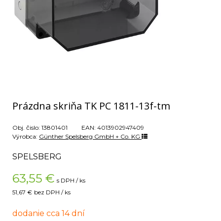
Prázdna skriňa TK PC 1811-13f-tm
Obj. čislo:
13801401
EAN:
4013902947409
Výrobca:
Günther Spelsberg GmbH + Co. KG
SPELSBERG
63,55
€
s DPH / ks
51,67 €
bez DPH / ks
dodanie cca 14 dní