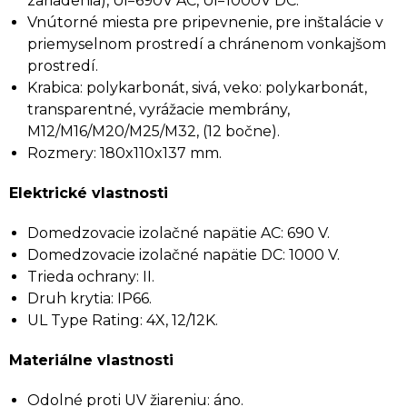
zariadenia), Ui=690V AC, Ui=1000V DC.
Vnútorné miesta pre pripevnenie, pre inštalácie v
priemyselnom prostredí a chránenom vonkajšom
prostredí.
Krabica: polykarbonát, sivá, veko: polykarbonát,
transparentné, vyrážacie membrány,
M12/M16/M20/M25/M32, (12 bočne).
Rozmery: 180x110x137 mm.
Elektrické vlastnosti
Domedzovacie izolačné napätie AC: 690 V.
Domedzovacie izolačné napätie DC: 1000 V.
Trieda ochrany: II.
Druh krytia: IP66.
UL Type Rating: 4X, 12/12K.
Materiálne vlastnosti
Odolné proti UV žiareniu: áno.