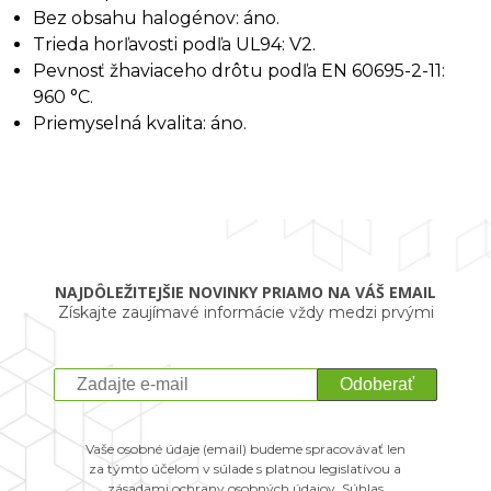
Bez obsahu halogénov: áno.
Trieda horľavosti podľa UL94: V2.
Pevnosť žhaviaceho drôtu podľa EN 60695-2-11:
960 °C.
Priemyselná kvalita: áno.
NAJDÔLEŽITEJŠIE NOVINKY PRIAMO NA VÁŠ EMAIL
Získajte zaujímavé informácie vždy medzi prvými
Odoberať
Vaše osobné údaje (email) budeme spracovávať len
za týmto účelom v súlade s platnou legislatívou a
zásadami ochrany osobných údajov. Súhlas