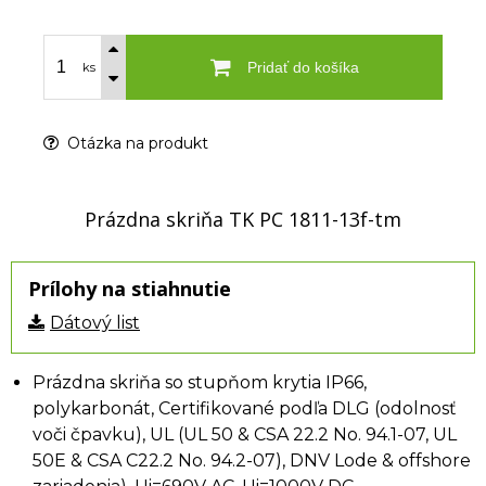
Pridať do košíka
ks
Otázka na produkt
Prázdna skriňa TK PC 1811-13f-tm
Prílohy na stiahnutie
Dátový list
Prázdna skriňa so stupňom krytia IP66,
polykarbonát, Certifikované podľa DLG (odolnosť
voči čpavku), UL (UL 50 & CSA 22.2 No. 94.1-07, UL
50E & CSA C22.2 No. 94.2-07), DNV Lode & offshore