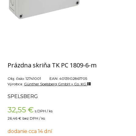
Prázdna skriňa TK PC 1809-6-m
Obj. čislo:
12741001
EAN:
4013902861705
Výrobca:
Günther Spelsberg GmbH + Co. KG
SPELSBERG
32,55
€
s DPH / ks
26,46 €
bez DPH / ks
dodanie cca 14 dní