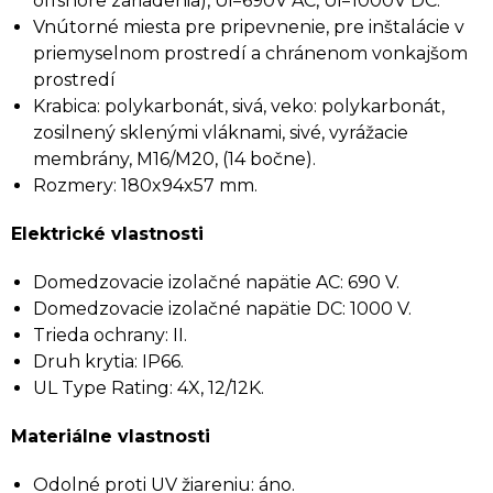
offshore zariadenia), Ui=690V AC, Ui=1000V DC.
Vnútorné miesta pre pripevnenie, pre inštalácie v
priemyselnom prostredí a chránenom vonkajšom
prostredí
Krabica: polykarbonát, sivá, veko: polykarbonát,
zosilnený sklenými vláknami, sivé, vyrážacie
membrány, M16/M20, (14 bočne).
Rozmery: 180x94x57 mm.
Elektrické vlastnosti
Domedzovacie izolačné napätie AC: 690 V.
Domedzovacie izolačné napätie DC: 1000 V.
Trieda ochrany: II.
Druh krytia: IP66.
UL Type Rating: 4X, 12/12K.
Materiálne vlastnosti
Odolné proti UV žiareniu: áno.