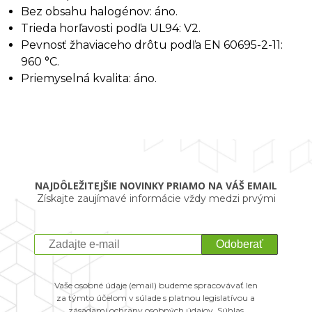
Bez obsahu halogénov: áno.
Trieda horľavosti podľa UL94: V2.
Pevnosť žhaviaceho drôtu podľa EN 60695-2-11:
960 °C.
Priemyselná kvalita: áno.
NAJDÔLEŽITEJŠIE NOVINKY PRIAMO NA VÁŠ EMAIL
Získajte zaujímavé informácie vždy medzi prvými
Odoberať
Vaše osobné údaje (email) budeme spracovávať len
za týmto účelom v súlade s platnou legislatívou a
zásadami ochrany osobných údajov. Súhlas