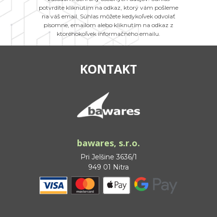
potvrdíte kliknutím na odkaz, ktorý vám pošleme
na váš email. Súhlas môžete kedykoľvek odvolať
písomne, emailom alebo kliknutím na odkaz z
ktoréhokoľvek informačného emailu.
KONTAKT
bawares, s.r.o.
Pri Jelšine 3636/1
949 01 Nitra