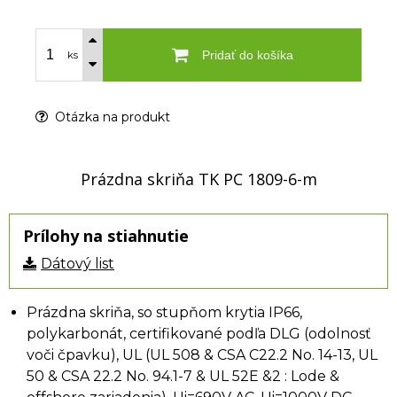
Pridať do košíka
ks
Otázka na produkt
Prázdna skriňa TK PC 1809-6-m
Prílohy na stiahnutie
Dátový list
Prázdna skriňa, so stupňom krytia IP66,
polykarbonát, certifikované podľa DLG (odolnosť
voči čpavku), UL (UL 508 & CSA C22.2 No. 14-13, UL
50 & CSA 22.2 No. 94.1-7 & UL 52E &2 : Lode &