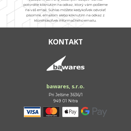
potvrdíte kliknutím na odkaz, ktorý vám pošleme
na váš email. Súhlas môžete kedykoľvek odvolať
písomne, emailom alebo kliknutím na odkaz z
ktoréhokoľvek informačného emailu.
KONTAKT
bawares, s.r.o.
Pri Jelšine 3636/1
949 01 Nitra