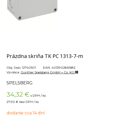
Prázdna skriňa TK PC 1313-7-m
Obj. čislo:
12740501
EAN:
4013902861682
Výrobca:
Günther Spelsberg GmbH + Co. KG
SPELSBERG
34,32
€
s DPH / ks
27,90 €
bez DPH / ks
dodanie cca 14 dní