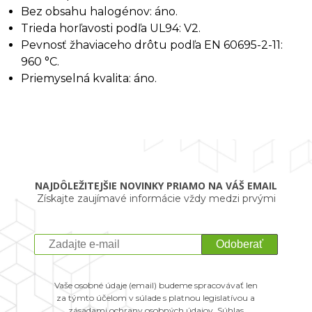
Bez obsahu halogénov: áno.
Trieda horľavosti podľa UL94: V2.
Pevnosť žhaviaceho drôtu podľa EN 60695-2-11:
960 °C.
Priemyselná kvalita: áno.
NAJDÔLEŽITEJŠIE NOVINKY PRIAMO NA VÁŠ EMAIL
Získajte zaujímavé informácie vždy medzi prvými
Odoberať
Vaše osobné údaje (email) budeme spracovávať len
za týmto účelom v súlade s platnou legislatívou a
zásadami ochrany osobných údajov. Súhlas