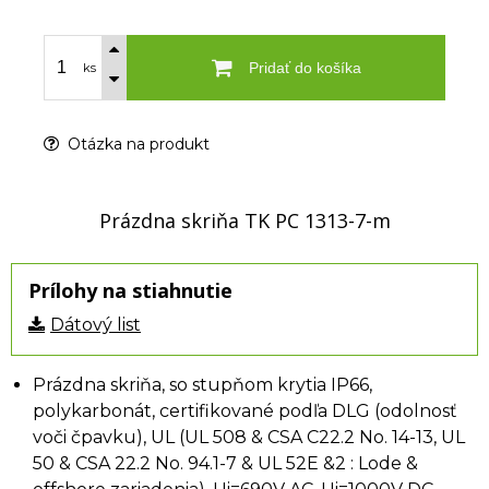
Pridať do košíka
ks
Otázka na produkt
Prázdna skriňa TK PC 1313-7-m
Prílohy na stiahnutie
Dátový list
Prázdna skriňa, so stupňom krytia IP66,
polykarbonát, certifikované podľa DLG (odolnosť
voči čpavku), UL (UL 508 & CSA C22.2 No. 14-13, UL
50 & CSA 22.2 No. 94.1-7 & UL 52E &2 : Lode &