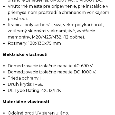
offshore zariadenia), Ui=690V AC, Ui=1000V DC.
Vnútorné miesta pre pripevnenie, pre inštalácie v
priemyselnom prostredí a chránenom vonkajšom
prostredí.
Krabica: polykarbonát, sivá, veko: polykarbonát,
zosilnený sklenými vláknami, sivé, vyrážacie
membrány, M20/M25/M32, (12 bočne).
Rozmery: 130x130x75 mm.
Elektrické vlastnosti
Domedzovacie izolačné napätie AC: 690 V.
Domedzovacie izolačné napätie DC: 1000 V.
Trieda ochrany: II.
Druh krytia: IP66.
UL Type Rating: 4X, 12/12K.
Materiálne vlastnosti
Odolné proti UV žiareniu: áno.