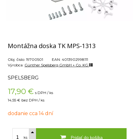
Montážna doska TK MPS-1313
Obj. čislo:
19700501
EAN:
4013902998111
Výrobca:
Günther Spelsberg GmbH + Co. KG
SPELSBERG
17,90
€
s DPH / ks
14,55 €
bez DPH / ks
dodanie cca 14 dní
Pridať do košíka
ks