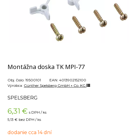
Montážna doska TK MPI-77
Obj. čislo:
19500101
EAN:
4013902152100
Výrobca:
Günther Spelsberg GmbH + Co. KG
SPELSBERG
6,31
€
s DPH / ks
5,13 €
bez DPH / ks
dodanie cca 14 dní