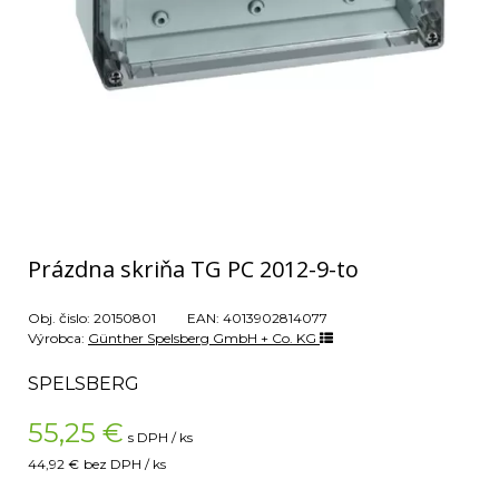
Prázdna skriňa TG PC 2012-9-to
Obj. čislo:
20150801
EAN:
4013902814077
Výrobca:
Günther Spelsberg GmbH + Co. KG
SPELSBERG
55,25
€
s DPH / ks
44,92 €
bez DPH / ks