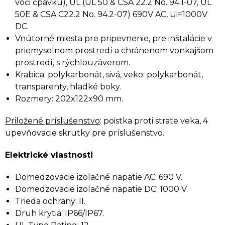
voči čpavku), UL (UL 50 & CSA 22.2 No. 94.1-07, UL
50E & CSA C22.2 No. 94.2-07) 690V AC, Ui=1000V
DC.
Vnútorné miesta pre pripevnenie, pre inštalácie v
priemyselnom prostredí a chránenom vonkajšom
prostredí, s rýchlouzáverom.
Krabica: polykarbonát, sivá, veko: polykarbonát,
transparenty, hladké boky.
Rozmery: 202x122x90 mm.
Priložené príslušenstvo
: poistka proti strate veka, 4
upevňovacie skrutky pre príslušenstvo.
Elektrické vlastnosti
Domedzovacie izolačné napätie AC: 690 V.
Domedzovacie izolačné napätie DC: 1000 V.
Trieda ochrany: II.
Druh krytia: IP66/IP67.