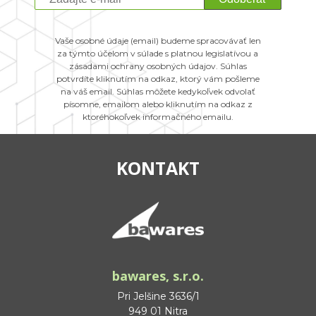
Vaše osobné údaje (email) budeme spracovávať len
za týmto účelom v súlade s platnou legislatívou a
zásadami ochrany osobných údajov. Súhlas
potvrdíte kliknutím na odkaz, ktorý vám pošleme
na váš email. Súhlas môžete kedykoľvek odvolať
písomne, emailom alebo kliknutím na odkaz z
ktoréhokoľvek informačného emailu.
KONTAKT
bawares, s.r.o.
Pri Jelšine 3636/1
949 01 Nitra