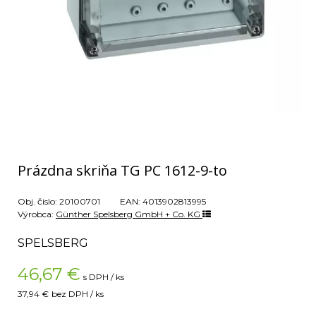
Prázdna skriňa TG PC 1612-9-to
Obj. čislo:
20100701
EAN:
4013902813995
Výrobca:
Günther Spelsberg GmbH + Co. KG
SPELSBERG
46,67
€
s DPH / ks
37,94 €
bez DPH / ks