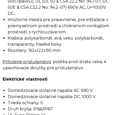
voči čpavku), UL (UL 50 & CSA 22.2 No. 94.1-07, UL
50E & CSA C22.2 No. 94.2-07) 690V AC, Ui=1000V
DC.
Vnútorné miesta pre pripevnenie, pre inštalácie v
priemyselnom prostredí a chránenom vonkajšom
prostredí, s rýchlouzáverom.
Krabica: polykarbonát, sivá, veko: polykarbonát,
transparenty, hladké boky.
Rozmery: 162x122x90 mm.
Priložené príslušenstvo
: poistka proti strate veka, 4
upevňovacie skrutky pre príslušenstvo.
Elektrické vlastnosti
Domedzovacie izolačné napätie AC: 690 V.
Domedzovacie izolačné napätie DC: 1000 V.
Trieda ochrany: II.
Druh krytia: IP66/IP67.