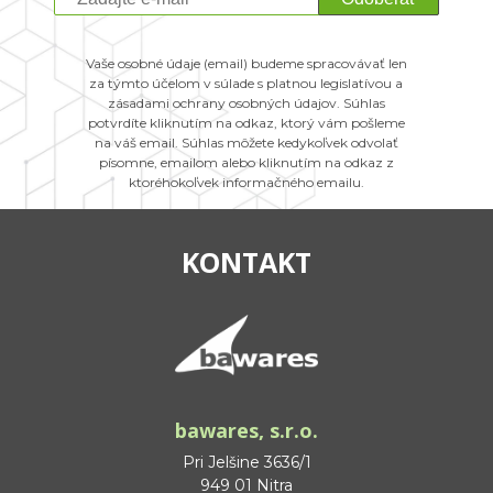
Vaše osobné údaje (email) budeme spracovávať len
za týmto účelom v súlade s platnou legislatívou a
zásadami ochrany osobných údajov. Súhlas
potvrdíte kliknutím na odkaz, ktorý vám pošleme
na váš email. Súhlas môžete kedykoľvek odvolať
písomne, emailom alebo kliknutím na odkaz z
ktoréhokoľvek informačného emailu.
KONTAKT
bawares, s.r.o.
Pri Jelšine 3636/1
949 01 Nitra