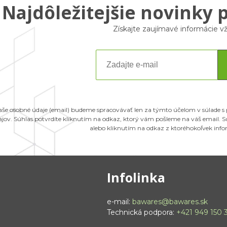
Najdôležitejšie novinky 
Získajte zaujímavé informácie 
aše osobné údaje (email) budeme spracovávať len za týmto účelom v súlade s
ajov. Súhlas potvrdíte kliknutím na odkaz, ktorý vám pošleme na váš email.
alebo kliknutím na odkaz z ktoréhokoľvek inf
Infolinka
e-mail:
bawares@bawares.sk
Technická podpora:
+421 949 150 