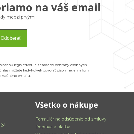
priamo na váš email
vždy medzi prvými
Odoberať
 platnou legislatívou a zásadami ochrany osobných
 Súhlas môžete kedykoľvek odvolať písomne, emailom
ormačného emailu.
Všetko o nákupe
Formulár na odsúpenie od zmluvy
324
Doprava a platba