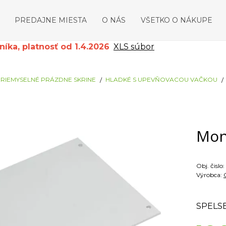
PREDAJNE MIESTA
O NÁS
VŠETKO O NÁKUPE
ka, platnosť od 1.4.2026
XLS súbor
RIEMYSELNÉ PRÁZDNE SKRINE
HLADKÉ S UPEVŇOVACOU VAČKOU
Mon
Obj. čislo:
Výrobca:
SPELS