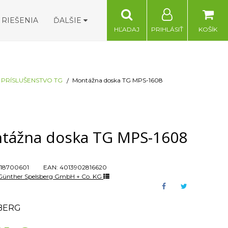
RIEŠENIA
ĎALŠIE
HĽADAJ
PRIHLÁSIŤ
KOŠÍK
PRÍSLUŠENSTVO TG
Montážna doska TG MPS-1608
tážna doska TG MPS-1608
18700601
EAN:
4013902816620
Günther Spelsberg GmbH + Co. KG
BERG