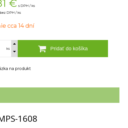
81
€
s DPH / ks
bez DPH / ks
ie cca 14 dní
Pridať do košíka
ks
zka na produkt
MPS-1608