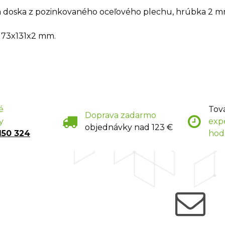
 doska z pozinkovaného oceľového plechu, hrúbka 2 m
 73x131x2 mm.
é
Tov
Doprava zadarmo
y
exp
objednávky nad 123 €
150 324
hod