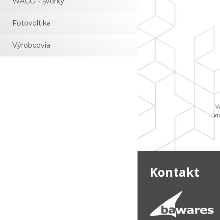
WAGO - svorky
Fotovoltika
Výrobcovia
V
úd
Kontakt