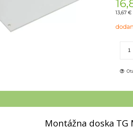
16,
13,67 €
dodan
Otá
Montážna doska TG 