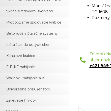
Skrine pre poistky a spínače AKi
Montážna
Skrine s radovými svorkami
TG 1608.
Rozmery:
Protipožiarne spojovacie krabice
Betónové inštalačné systémy
Inštalácie do dutých stien
Telefonick
Kanálové krabice
objednávk
+421 949 
E-BIKE nabíjanie
Wallbox - nabíjanie áut
Univerzálne príslušenstvo
Zalievacie hmoty