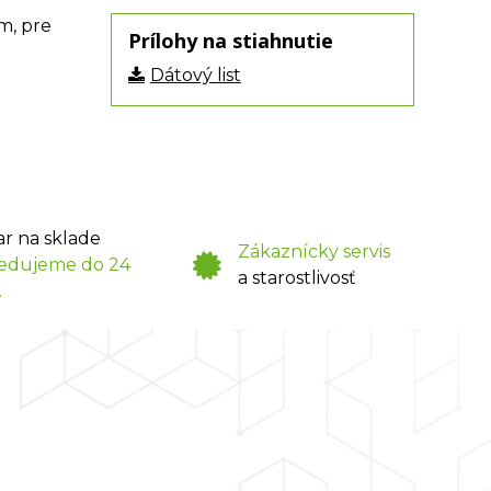
m, pre
Prílohy na stiahnutie
Dátový list
ar na sklade
Zákaznícky servis
edujeme do 24
a starostlivosť
.