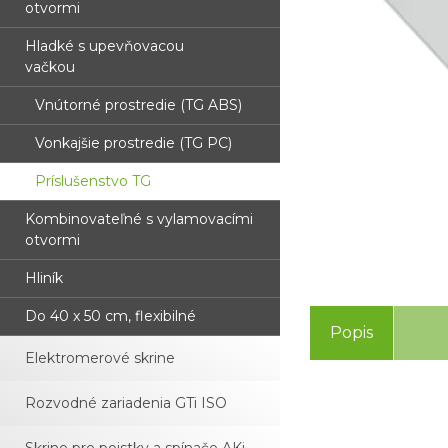
otvormi
Hladké s upevňovacou
vačkou
Vnútorné prostredie (TG ABS)
Vonkajšie prostredie (TG PC)
Príslušenstvo TG
Kombinovateľné s vylamovacími
otvormi
Hliník
Do 40 x 50 cm, flexibilné
Popis
Elektromerové skrine
Rozvodné zariadenia GTi ISO