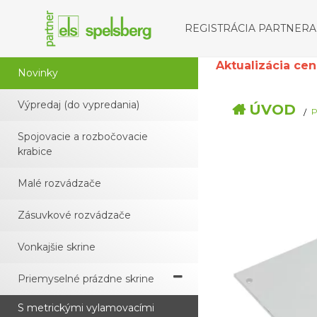
REGISTRÁCIA PARTNERA
Aktualizácia cenní
Novinky
Výpredaj (do vypredania)
ÚVOD
P
Spojovacie a rozbočovacie
krabice
Malé rozvádzače
Zásuvkové rozvádzače
Vonkajšie skrine
Priemyselné prázdne skrine
S metrickými vylamovacími