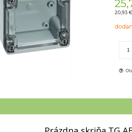
25,
20,93 
dodan
Otá
Prázdna skriňa TG AB