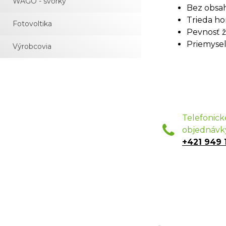
WAGO - svorky
Bez obsah
Trieda ho
Fotovoltika
Pevnosť ž
Priemyseln
Výrobcovia
Telefonick
objednávk
+421 949 