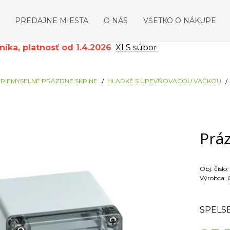
PREDAJNE MIESTA
O NÁS
VŠETKO O NÁKUPE
ka, platnosť od 1.4.2026
XLS súbor
RIEMYSELNÉ PRÁZDNE SKRINE
HLADKÉ S UPEVŇOVACOU VAČKOU
Práz
Obj. čislo:
Výrobca:
SPELS