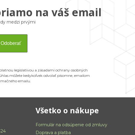
priamo na váš email
vždy medzi prvými
Odoberať
 platnou legislatívou a zásadami ochrany osobných
 Súhlas môžete kedykoľvek odvolať písomne, emailom
ormačného emailu.
Všetko o nákupe
Formulár na odsúpenie od zmluvy
324
Doprava a platba