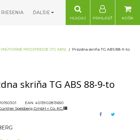
RIEŠENIA
ĎALŠIE
HĽADAJ
PRIHLÁSIŤ
KOŠÍK
VNÚTORNÉ PROSTREDIE (TG ABS)
Prázdna skriňa TG ABS 88-9-to
dna skriňa TG ABS 88-9-to
10150301
EAN:
4013902813650
Günther Spelsberg GmbH + Co. KG
BERG