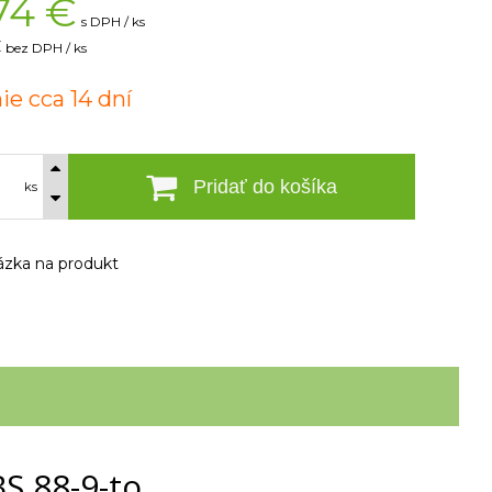
74
€
s DPH / ks
€
bez DPH / ks
ie cca 14 dní
Pridať do košíka
ks
zka na produkt
S 88-9-to