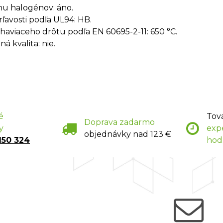
u halogénov: áno.
rľavosti podľa UL94: HB.
haviaceho drôtu podľa EN 60695-2-11: 650 °C.
á kvalita: nie.
é
Tov
Doprava zadarmo
y
exp
objednávky nad 123 €
150 324
hod