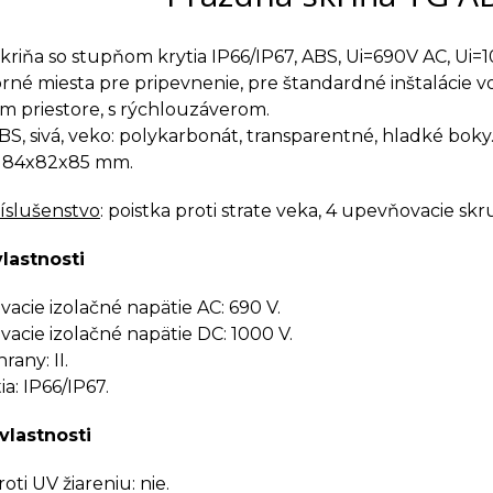
kriňa so stupňom krytia IP66/IP67, ABS, Ui=690V AC, Ui=
rné miesta pre pripevnenie, pre štandardné inštalácie v
 priestore, s rýchlouzáverom.
ABS, sivá, veko: polykarbonát, transparentné, hladké boky
 84x82x85 mm.
ríslušenstvo
: poistka proti strate veka, 4 upevňovacie sk
vlastnosti
cie izolačné napätie AC: 690 V.
cie izolačné napätie DC: 1000 V.
rany: II.
a: IP66/IP67.
vlastnosti
ti UV žiareniu: nie.