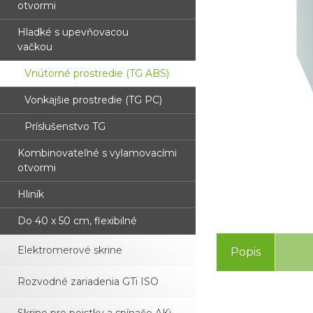
otvormi
Hladké s upevňovacou
vačkou
Vnútorné prostredie (TG ABS)
Vonkajšie prostredie (TG PC)
Príslušenstvo TG
Kombinovateľné s vylamovacími
otvormi
Hliník
Do 40 x 50 cm, flexibilné
Elektromerové skrine
Popis
Rozvodné zariadenia GTi ISO