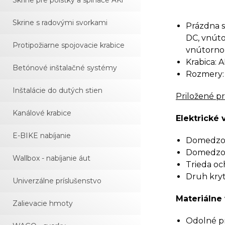
Skrine pre poistky a spínače AKi
Skrine s radovými svorkami
Prázdna s
DC, vnúto
Protipožiarne spojovacie krabice
vnútornom
Krabica: 
Betónové inštalačné systémy
Rozmery:
Inštalácie do dutých stien
Priložené p
Kanálové krabice
Elektrické 
E-BIKE nabíjanie
Domedzova
Domedzova
Wallbox - nabíjanie áut
Trieda och
Druh kryti
Univerzálne príslušenstvo
Materiálne 
Zalievacie hmoty
Odolné pro