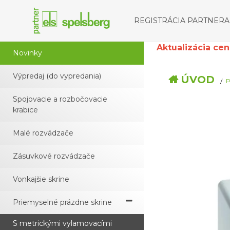
REGISTRÁCIA PARTNERA
Aktualizácia cenní
Novinky
Výpredaj (do vypredania)
ÚVOD
P
Spojovacie a rozbočovacie
krabice
Malé rozvádzače
Zásuvkové rozvádzače
Vonkajšie skrine
Priemyselné prázdne skrine
S metrickými vylamovacími