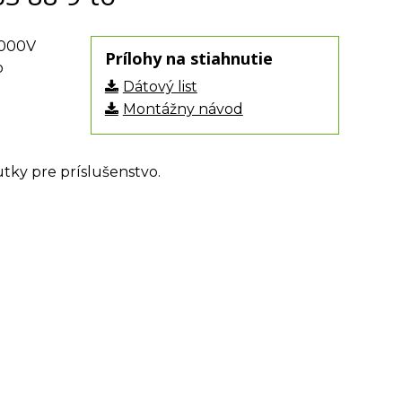
1000V
Prílohy na stiahnutie
o
Dátový list
Montážny návod
.
rutky pre príslušenstvo.