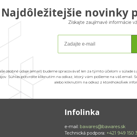
Najdôležitejšie novinky 
Získajte zaujímavé informácie 
aše osobné údaje (email) budeme spracovávať len za týmto účelom v súlade s
ajov. Súhlas potvrdíte kliknutím na odkaz, ktorý vám pošleme na váš email.
alebo kliknutím na odkaz z ktoréhokoľvek inf
Infolinka
e-mail:
bawares@bawares.sk
Technická podpora:
+421 949 150 