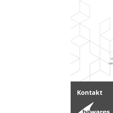
V
úd
Kontakt