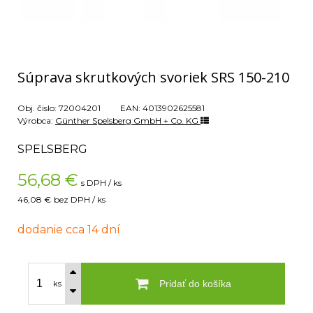
Súprava skrutkových svoriek SRS 150-210
Obj. čislo:
72004201
EAN:
4013902625581
Výrobca:
Günther Spelsberg GmbH + Co. KG
SPELSBERG
56,68
€
s DPH / ks
46,08 €
bez DPH / ks
dodanie cca 14 dní
Pridať do košíka
ks