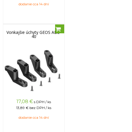
dodanie cca 14 dní
Vonkajšie úchyty GEOS ABL-
40
17,08
€
s DPH / ks
13,89 €
bez DPH / ks
dodanie cca 14 dní