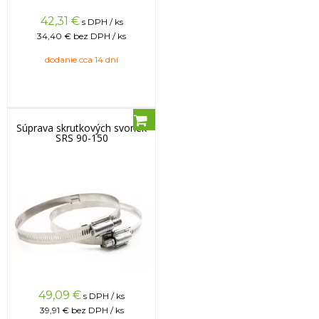
42,31
€
s DPH / ks
34,40 €
bez DPH / ks
dodanie cca 14 dní
Súprava skrutkových svoriek
SRS 90-150
49,09
€
s DPH / ks
39,91 €
bez DPH / ks