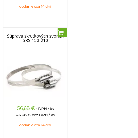
dodanie cca 14 dní
Súprava skrutkových svoriek
SRS 150-210
56,68
€
s DPH / ks
46,08 €
bez DPH / ks
dodanie cca 14 dní