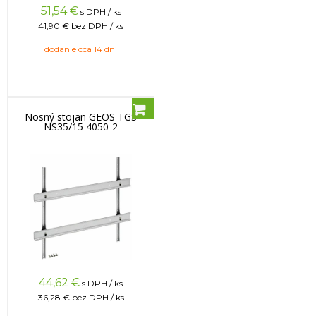
51,54
€
s DPH / ks
41,90 €
bez DPH / ks
dodanie cca 14 dní
Nosný stojan GEOS TGS
NS35/15 4050-2
44,62
€
s DPH / ks
36,28 €
bez DPH / ks