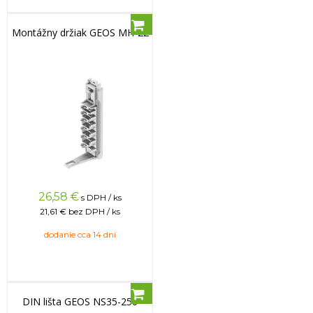
Montážny držiak GEOS MH-22
26,58
€
s DPH / ks
21,61 €
bez DPH / ks
dodanie cca 14 dní
DIN lišta GEOS NS35-250