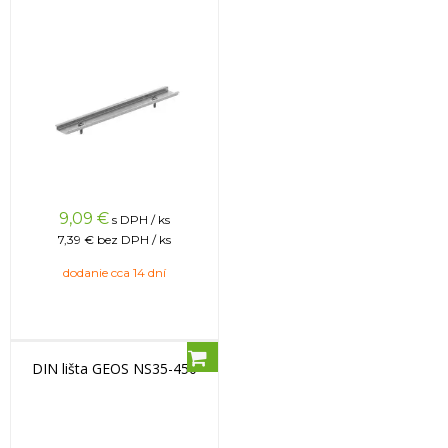
9,09
€
s DPH / ks
7,39 €
bez DPH / ks
dodanie cca 14 dní
DIN lišta GEOS NS35-450