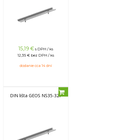
15,19
€
s DPH / ks
12,35 €
bez DPH / ks
dodanie cca 14 dní
DIN lišta GEOS NS35-327