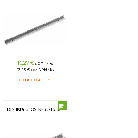
16,27
€
s DPH / ks
13,23 €
bez DPH / ks
dodanie cca 14 dní
DIN lišta GEOS NS35/15-327