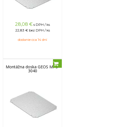
28,08
€
s DPH / ks
22,83 €
bez DPH / ks
dodanie cca 14 dní
Montážna doska GEOS MPS-
3040