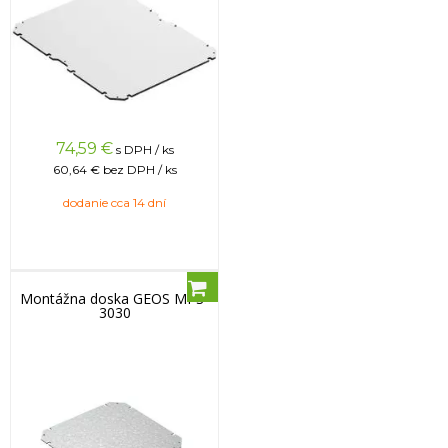
74,59
€
s DPH / ks
60,64 €
bez DPH / ks
dodanie cca 14 dní
Montážna doska GEOS MPS-
3030