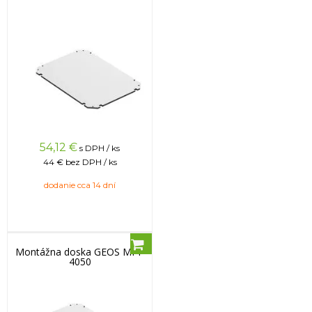
54,12
€
s DPH / ks
44 €
bez DPH / ks
dodanie cca 14 dní
Montážna doska GEOS MPI-
4050