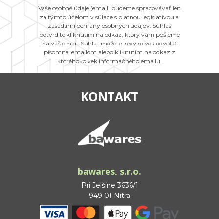
Vaše osobné údaje (email) budeme spracovávať len
za týmto účelom v súlade s platnou legislatívou a
zásadami ochrany osobných údajov. Súhlas
potvrdíte kliknutím na odkaz, ktorý vám pošleme
na váš email. Súhlas môžete kedykoľvek odvolať
písomne, emailom alebo kliknutím na odkaz z
ktoréhokoľvek informačného emailu.
KONTAKT
bawares, s.r.o.
Pri Jelšine 3636/1
949 01 Nitra