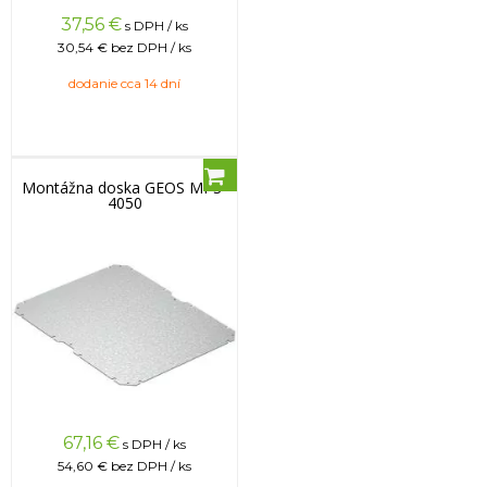
37,56
€
s DPH / ks
30,54 €
bez DPH / ks
dodanie cca 14 dní
Montážna doska GEOS MPS-
4050
67,16
€
s DPH / ks
54,60 €
bez DPH / ks