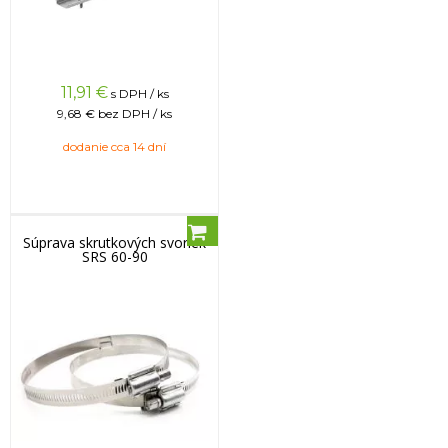
11,91
€
s DPH / ks
9,68 €
bez DPH / ks
dodanie cca 14 dní
Súprava skrutkových svoriek
SRS 60-90