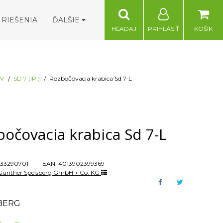
RIEŠENIA
ĎALŠIE
HĽADAJ
PRIHLÁSIŤ
KOŠÍK
V
SD 7 (IP )
Rozbočovacia krabica Sd 7-L
očovacia krabica Sd 7-L
33290701
EAN:
4013902399369
Günther Spelsberg GmbH + Co. KG
BERG