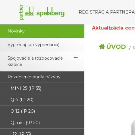
REGISTRÁCIA PARTNERA
Aktualizácia cenní
Novinky
Výpredaj (do vypredania)
ÚVOD
S
Spojovacie a rozbočovacie
krabice
Rozdelenie podľa názvov
MINI 25 (IP 55)
Q 4 (IP 20)
Q 12 (IP 20)
Q mini (IP 20)
i 12 (IP 55)