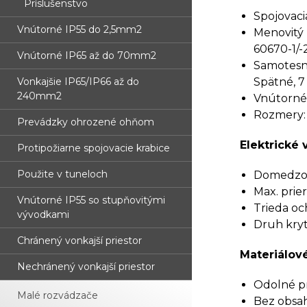
Príslušenstvo
Spojovaci
Vnútorné IP55 do 2,5mm2
Menovitý 
60670-1/-
Vnútorné IP65 až do 70mm2
Samotesni
Vonkajšie IP65/IP66 až do
Spätné, 7
240mm2
Vnútorné 
Rozmery:
Prevádzky ohrozené ohňom
Elektrické v
Protipožiarne spojovacie krabice
Použite v tuneloch
Domedzova
Max. prie
Vnútorné IP55 so stupňovitými
Trieda och
vývodkami
Druh kryti
Chránený vonkajší priestor
Materiálové
Nechránený vonkajší priestor
Odolné pro
Malé rozvádzače
Bez obsah