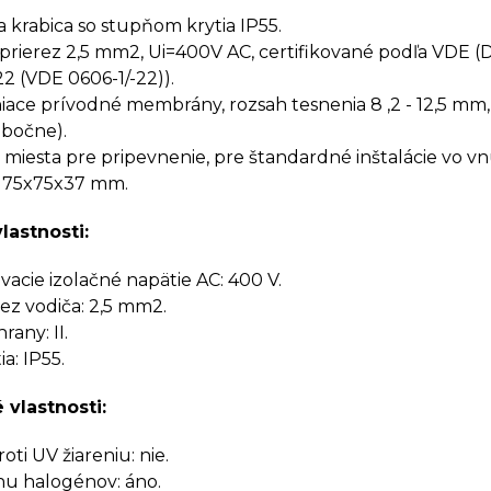
a krabica so stupňom krytia IP55.
prierez 2,5 mm2, Ui=400V AC, certifikované podľa VDE (
22 (VDE 0606-1/-22)).
ace prívodné membrány, rozsah tesnenia 8 ,2 - 12,5 mm,
 bočne).
miesta pre pripevnenie, pre štandardné inštalácie vo vn
 75x75x37 mm.
lastnosti:
cie izolačné napätie AC: 400 V.
rez vodiča: 2,5 mm2.
rany: II.
a: IP55.
 vlastnosti:
ti UV žiareniu: nie.
u halogénov: áno.