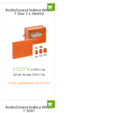
Rozbočovacia krabica WKE 6
T Duo 5 x 16mm2
272,57
€
s DPH / ks
221,60 €
bez DPH / ks
na tel. vyžiadanie, cca 30 dní
Rozbočovacia krabica WKE 6
T 3D01