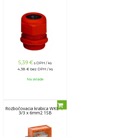
5,39
€
s DPH / ks
4,38 €
bez DPH / ks
Na sklade
Rozbočovacia krabica WKE 4 -
3/3 x 6mm2 1SB