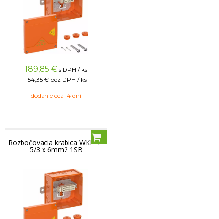
189,85
€
s DPH / ks
154,35 €
bez DPH / ks
dodanie cca 14 dní
Rozbočovacia krabica WKE 4 -
5/3 x 6mm2 1SB