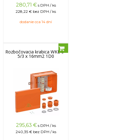
280,71
€
s DPH / ks
228,22 €
bez DPH / ks
dodanie cca 14 dní
Rozbočovacia krabica WKE 6 -
5/3 x 16mm2 1D0
295,63
€
s DPH / ks
240,35 €
bez DPH / ks