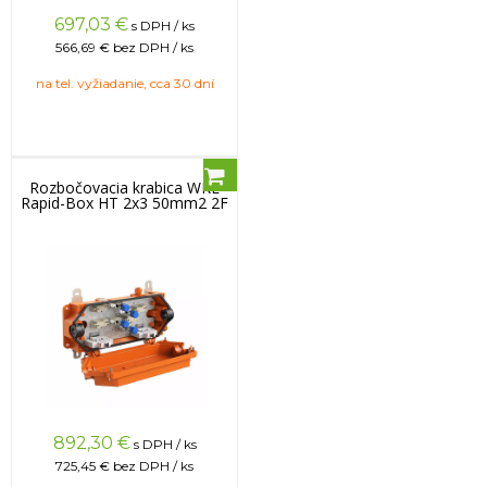
697,03
€
s DPH / ks
566,69 €
bez DPH / ks
na tel. vyžiadanie, cca 30 dní
Rozbočovacia krabica WKE
Rapid-Box HT 2x3 50mm2 2F
892,30
€
s DPH / ks
725,45 €
bez DPH / ks