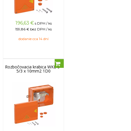
196,63
€
s DPH / ks
159,86 €
bez DPH / ks
dodanie cca 14 dní
Rozbočovacia krabica WKE 6 -
5/3 x 10mm2 1D0