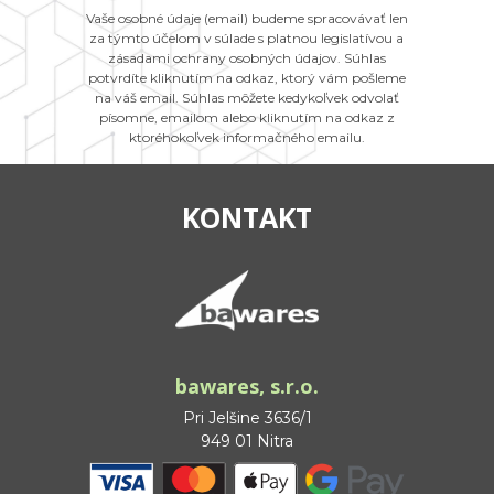
Vaše osobné údaje (email) budeme spracovávať len
za týmto účelom v súlade s platnou legislatívou a
zásadami ochrany osobných údajov. Súhlas
potvrdíte kliknutím na odkaz, ktorý vám pošleme
na váš email. Súhlas môžete kedykoľvek odvolať
písomne, emailom alebo kliknutím na odkaz z
ktoréhokoľvek informačného emailu.
KONTAKT
bawares, s.r.o.
Pri Jelšine 3636/1
949 01 Nitra