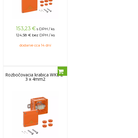
153,23
€
s DPH / ks
124,58 €
bez DPH / ks
dodanie cca 14 dní
Rozbočovacia krabica WKE 2 -
3 x 4mm2