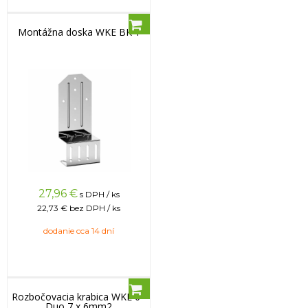
Montážna doska WKE BK 1
27,96
€
s DPH / ks
22,73 €
bez DPH / ks
dodanie cca 14 dní
Rozbočovacia krabica WKE 6 -
Duo 7 x 6mm2