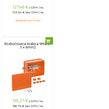
127,48
€
s DPH / ks
103,64 €
bez DPH / ks
dodanie cca 14 dní
Rozbočovacia krabica WKE 6 -
5 x 6mm2
195,27
€
s DPH / ks
158,76 €
bez DPH / ks