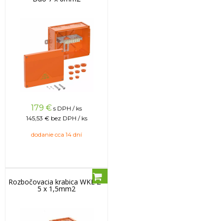
179
€
s DPH / ks
145,53 €
bez DPH / ks
dodanie cca 14 dní
Rozbočovacia krabica WKE 2 -
5 x 1,5mm2