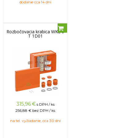
dodanie cca 14 dní
Rozbočovacia krabica WKE 6
T 1D01
315,96
€
s DPH / ks
256,88 €
bez DPH / ks
na tel. vyžiadanie, cca 30 dní