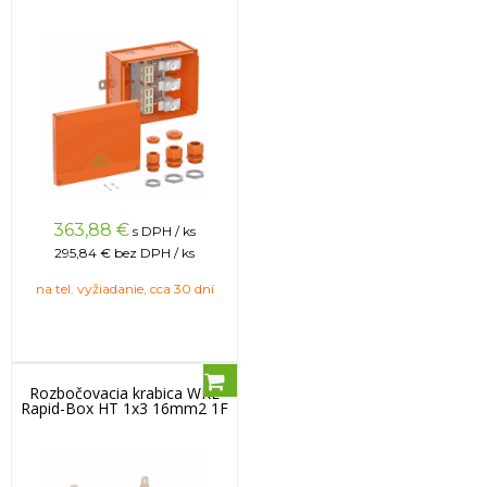
363,88
€
s DPH / ks
295,84 €
bez DPH / ks
na tel. vyžiadanie, cca 30 dní
Rozbočovacia krabica WKE
Rapid-Box HT 1x3 16mm2 1F