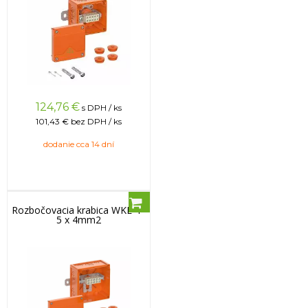
124,76
€
s DPH / ks
101,43 €
bez DPH / ks
dodanie cca 14 dní
Rozbočovacia krabica WKE 4 -
5 x 4mm2