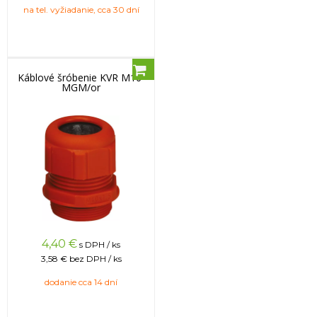
na tel. vyžiadanie, cca 30 dní
Káblové šróbenie KVR M16-
MGM/or
4,40
€
s DPH / ks
3,58 €
bez DPH / ks
dodanie cca 14 dní