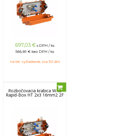
697,03
€
s DPH / ks
566,69 €
bez DPH / ks
na tel. vyžiadanie, cca 30 dní
Rozbočovacia krabica WKE
Rapid-Box HT 2x3 16mm2 2F