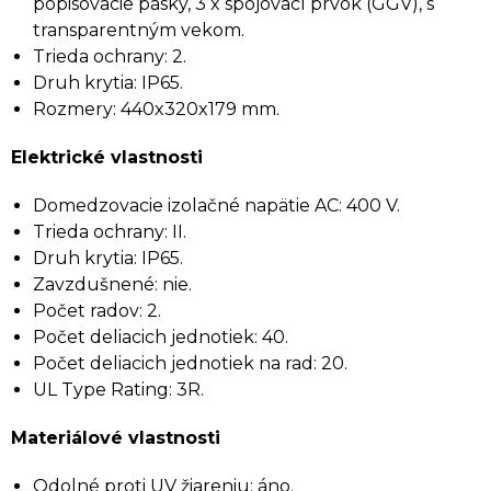
popisovacie pásky, 3 x spojovací prvok (GGV), s
transparentným vekom.
Trieda ochrany: 2.
Druh krytia: IP65.
Rozmery: 440x320x179 mm.
Elektrické vlastnosti
Domedzovacie izolačné napätie AC: 400 V.
Trieda ochrany: II.
Druh krytia: IP65.
Zavzdušnené: nie.
Počet radov: 2.
Počet deliacich jednotiek: 40.
Počet deliacich jednotiek na rad: 20.
UL Type Rating: 3R.
Materiálové vlastnosti
Odolné proti UV žiareniu: áno.