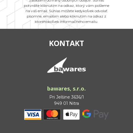
zásadami ochrany osobných údajov. Súhlas
potvrdíte kliknutím na odkaz, ktorý vám pošleme
na váš email. Súhlas môžete kedykoľvek odvolať
písomne, emailom alebo kliknutím na odkaz z
ktoréhokoľvek informačného emailu.
KONTAKT
bawares, s.r.o.
Pri Jelšine 3636/1
949 01 Nitra