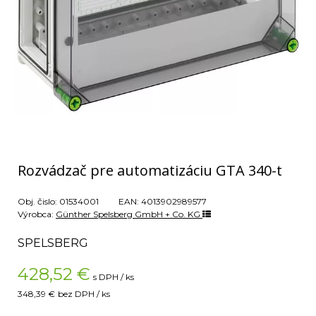
Rozvádzač pre automatizáciu GTA 340-t
Obj. čislo:
01534001
EAN:
4013902989577
Výrobca:
Günther Spelsberg GmbH + Co. KG
SPELSBERG
428,52
€
s DPH / ks
348,39 €
bez DPH / ks