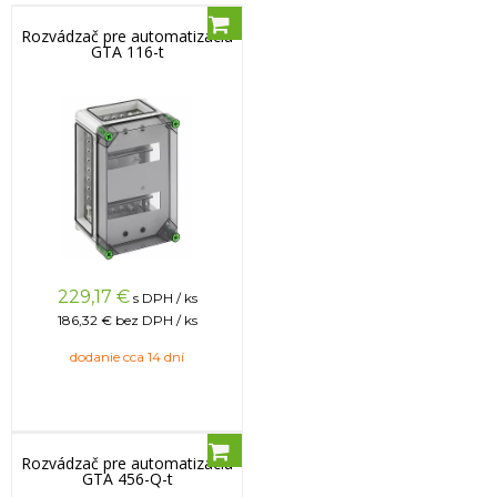
Rozvádzač pre automatizáciu
GTA 116-t
229,17
€
s DPH / ks
186,32 €
bez DPH / ks
dodanie cca 14 dní
Rozvádzač pre automatizáciu
GTA 456-Q-t