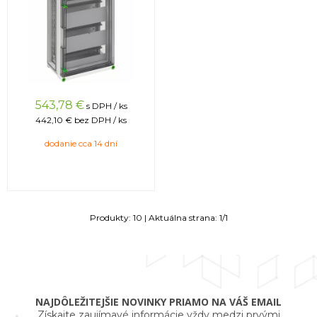
543,78
€
s DPH / ks
442,10 €
bez DPH / ks
dodanie cca 14 dní
Produkty:
10
| Aktuálna strana:
1
/
1
NAJDÔLEŽITEJŠIE NOVINKY PRIAMO NA VÁŠ EMAIL
Získajte zaujímavé informácie vždy medzi prvými