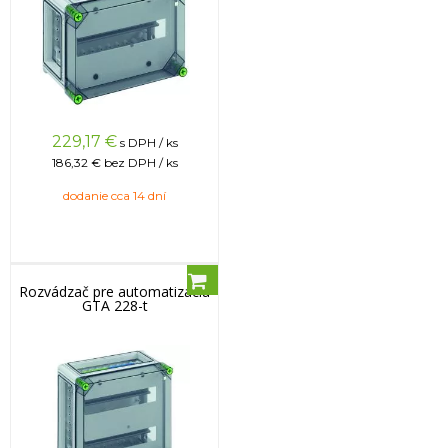
229,17
€
s DPH / ks
186,32 €
bez DPH / ks
dodanie cca 14 dní
Rozvádzač pre automatizáciu
GTA 228-t