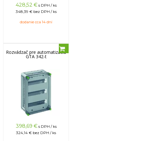
428,52
€
s DPH / ks
348,39 €
bez DPH / ks
dodanie cca 14 dní
Rozvádzač pre automatizáciu
GTA 342-t
398,69
€
s DPH / ks
324,14 €
bez DPH / ks