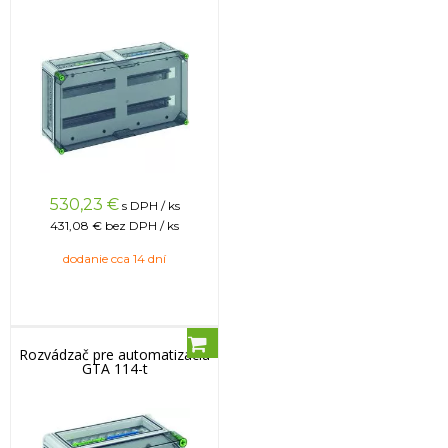
530,23
€
s DPH / ks
431,08 €
bez DPH / ks
dodanie cca 14 dní
Rozvádzač pre automatizáciu
GTA 114-t