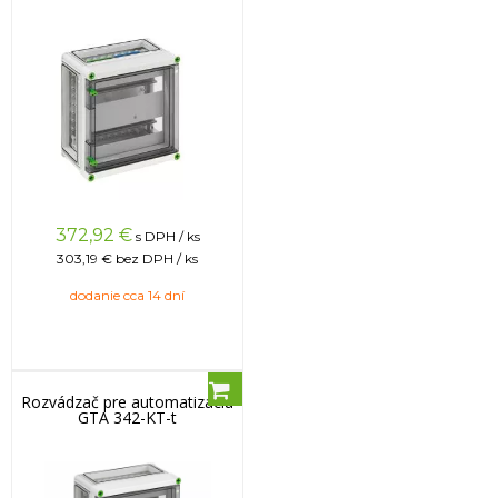
372,92
€
s DPH / ks
303,19 €
bez DPH / ks
dodanie cca 14 dní
Rozvádzač pre automatizáciu
GTA 342-KT-t