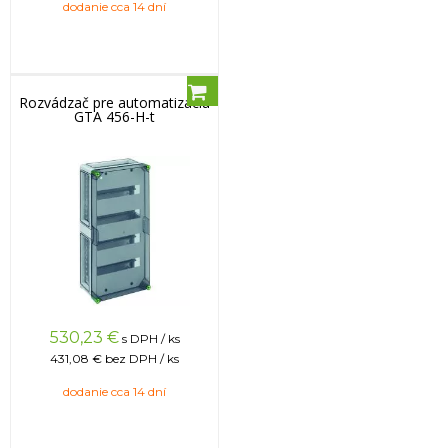
dodanie cca 14 dní
Rozvádzač pre automatizáciu
GTA 456-H-t
530,23
€
s DPH / ks
431,08 €
bez DPH / ks
dodanie cca 14 dní