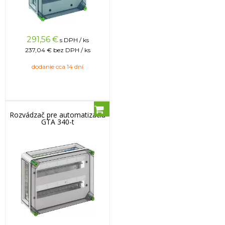
291,56
€
s DPH / ks
237,04 €
bez DPH / ks
dodanie cca 14 dní
Rozvádzač pre automatizáciu
GTA 340-t