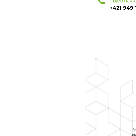
objednávk
+421 949 
V
úd