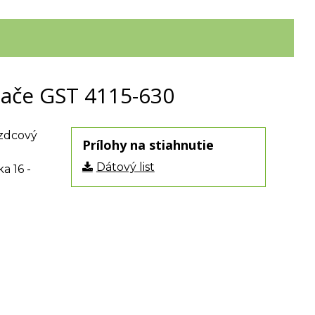
nače GST 4115-630
azdcový
Prílohy na stiahnutie
Dátový list
a 16 -