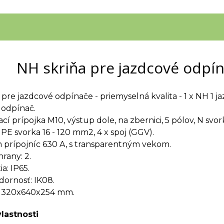
NH skriňa pre jazdcové odpí
 pre jazdcové odpínače - priemyselná kvalita - 1 x NH 1 j
 odpínač.
í prípojka M10, výstup dole, na zbernici, 5 pólov, N svork
PE svorka 16 - 120 mm2, 4 x spoj (GGV).
 prípojníc 630 A, s transparentným vekom.
rany: 2.
a: IP65.
ornosť: IK08.
 320x640x254 mm.
vlastnosti