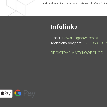
alebo kliknutím na odkaz z ktoréhokoľvek inf
Infolinka
e-mail:
bawares@bawares.sk
Technická podpora:
+421 949 150 
REGISTRÁCIA VEĽKOOBCHOD