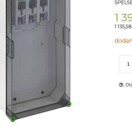
SPELS
1 3
1 135,5
dodan
Otá