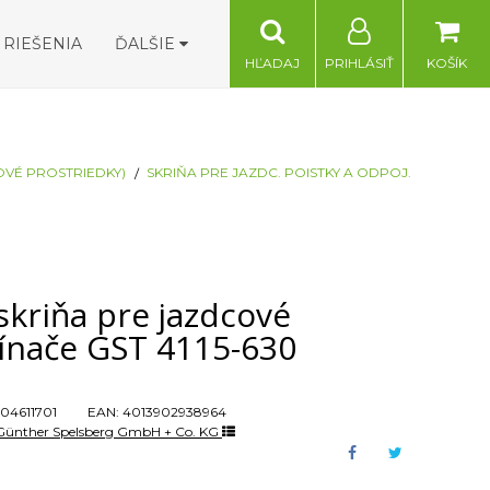
RIEŠENIA
ĎALŠIE
HĽADAJ
PRIHLÁSIŤ
KOŠÍK
OVÉ PROSTRIEDKY)
SKRIŇA PRE JAZDC. POISTKY A ODPOJ.
skriňa pre jazdcové
ínače GST 4115-630
04611701
EAN:
4013902938964
Günther Spelsberg GmbH + Co. KG