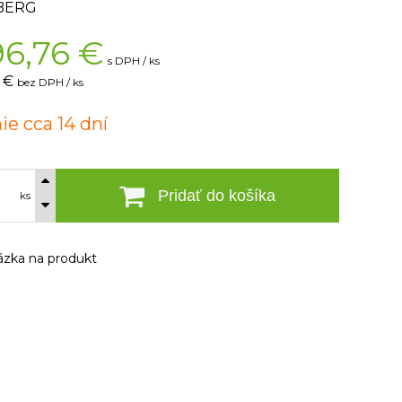
BERG
96,76
€
s DPH / ks
8 €
bez DPH / ks
ie cca 14 dní
Pridať do košíka
ks
zka na produkt