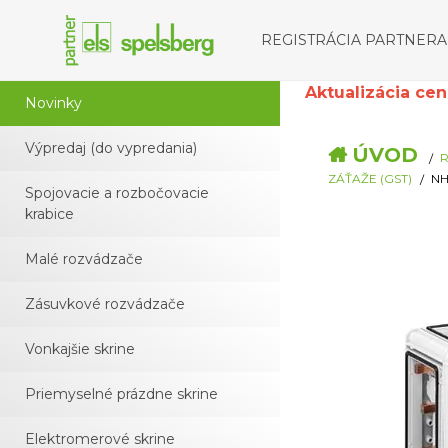
REGISTRÁCIA PARTNERA
Aktualizácia cenní
Novinky
Výpredaj (do vypredania)
ÚVOD
R
ZÁŤAŽE (GST)
NH
Spojovacie a rozbočovacie
krabice
Malé rozvádzače
Zásuvkové rozvádzače
Vonkajšie skrine
Priemyselné prázdne skrine
Elektromerové skrine