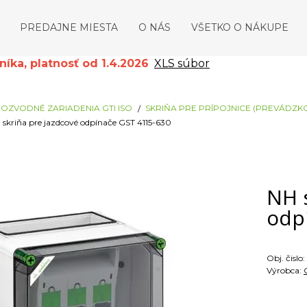
PREDAJNE MIESTA
O NÁS
VŠETKO O NÁKUPE
ka, platnosť od 1.4.2026
XLS súbor
OZVODNÉ ZARIADENIA GTI ISO
SKRIŇA PRE PRÍPOJNICE (PREVÁDZK
 skriňa pre jazdcové odpínače GST 4115-630
NH 
odp
Obj. čislo:
Výrobca: