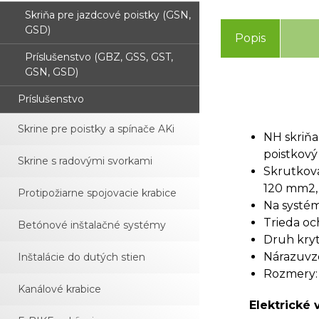
Skriňa pre jazdcové poistky (GSN,
GSD)
Popis
Príslušenstvo (GBZ, GSS, GST,
GSN, GSD)
Príslušenstvo
Skrine pre poistky a spínače AKi
NH skriňa
poistkový
Skrine s radovými svorkami
Skrutkovac
120 mm2, 
Protipožiarne spojovacie krabice
Na systém
Trieda och
Betónové inštalačné systémy
Druh kryti
Nárazuvzd
Inštalácie do dutých stien
Rozmery:
Kanálové krabice
Elektrické 