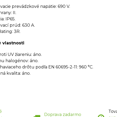
cie prevádzkové napätie: 690 V.
rany: II.
a: IP65.
ací prúd: 630 A.
ating: 3R.
 vlastnosti
oti UV žiareniu: áno.
u halogénov: áno.
haviaceho drôtu podľa EN 60695-2-11: 960 °C.
á kvalita: áno.
é
Tov
Doprava zadarmo