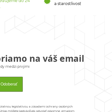
edujeme do 24
a starostlivosť
.
priamo na váš email
vždy medzi prvými
Odoberať
 platnou legislatívou a zásadami ochrany osobných
 Súhlas môžete kedykoľvek odvolať písomne, emailom