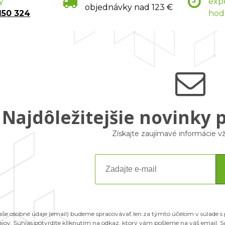
y
exp
objednávky nad 123 €
150 324
hod
Najdôležitejšie novinky 
Získajte zaujímavé informácie 
aše osobné údaje (email) budeme spracovávať len za týmto účelom v súlade s
ajov. Súhlas potvrdíte kliknutím na odkaz, ktorý vám pošleme na váš email.