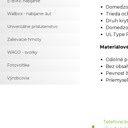
E-BIKE nabíjanie
Domedzova
Wallbox - nabíjanie áut
Trieda och
Druh kryti
Univerzálne príslušenstvo
Domedzov
UL Type R
Zalievacie hmoty
Materiálové
WAGO - svorky
Odolné pr
Fotovoltika
Bez obsah
Pevnosť ž
Výrobcovia
Priemyseln
Telefonick