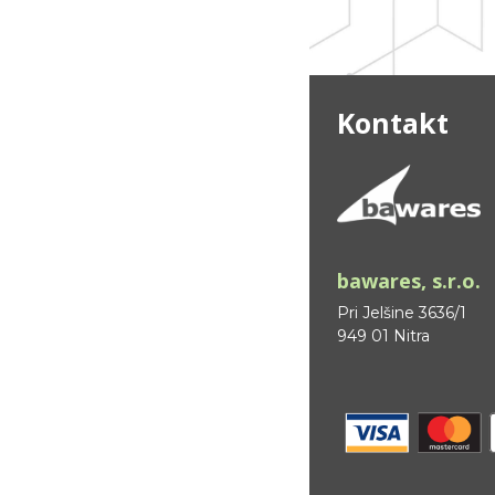
Kontakt
bawares, s.r.o.
Pri Jelšine 3636/1
949 01 Nitra