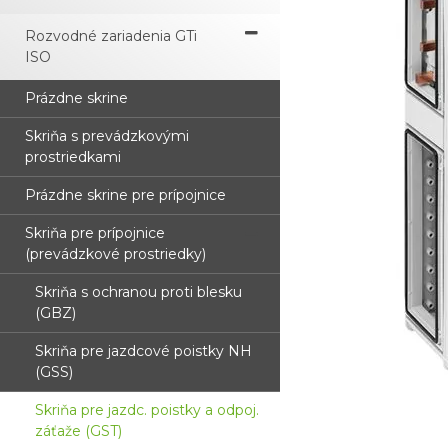
Rozvodné zariadenia GTi
ISO
Prázdne skrine
Skriňa s prevádzkovými
prostriedkami
Prázdne skrine pre prípojnice
Skriňa pre prípojnice
(prevádzkové prostriedky)
Skriňa s ochranou proti blesku
(GBZ)
Skriňa pre jazdcové poistky NH
(GSS)
Skriňa pre jazdc. poistky a odpoj.
záťaže (GST)