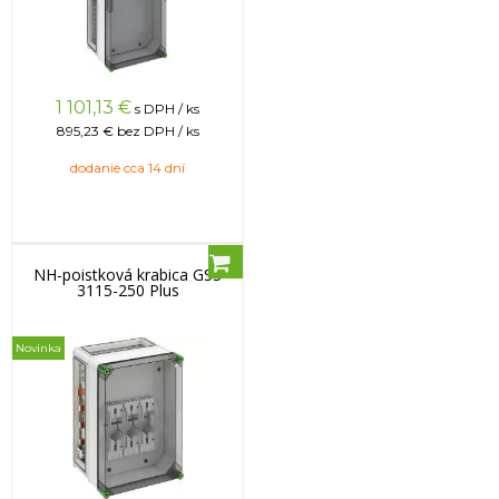
1 101,13
€
s DPH / ks
895,23 €
bez DPH / ks
dodanie cca 14 dní
NH-poistková krabica GSS
3115-250 Plus
Novinka