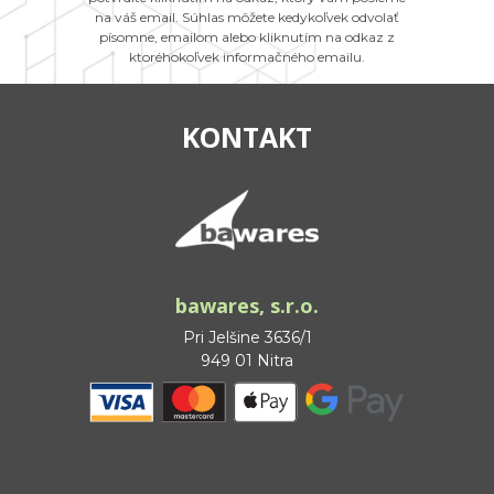
na váš email. Súhlas môžete kedykoľvek odvolať
písomne, emailom alebo kliknutím na odkaz z
ktoréhokoľvek informačného emailu.
KONTAKT
bawares, s.r.o.
Pri Jelšine 3636/1
949 01 Nitra