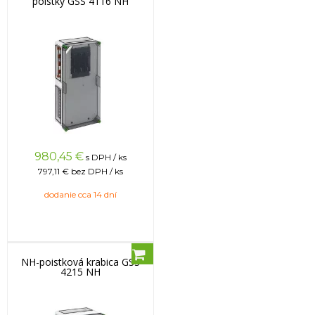
poistky GSS 4116 NH
980,45
€
s DPH / ks
797,11 €
bez DPH / ks
dodanie cca 14 dní
NH-poistková krabica GSS
4215 NH