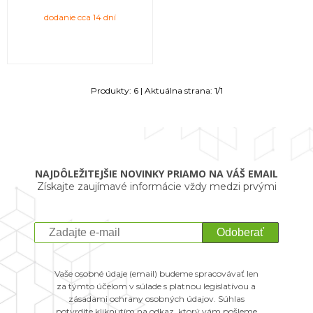
dodanie cca 14 dní
Produkty:
6
| Aktuálna strana:
1
/
1
NAJDÔLEŽITEJŠIE NOVINKY PRIAMO NA VÁŠ EMAIL
Získajte zaujímavé informácie vždy medzi prvými
Odoberať
Vaše osobné údaje (email) budeme spracovávať len
za týmto účelom v súlade s platnou legislatívou a
zásadami ochrany osobných údajov. Súhlas
potvrdíte kliknutím na odkaz, ktorý vám pošleme