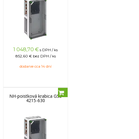
1 048,70
€
s DPH / ks
852,60 €
bez DPH / ks
dodanie cca 14 dní
NH-poistková krabica GSS
4215-630