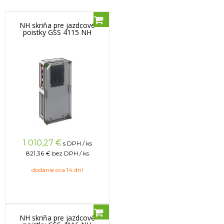
NH skriňa pre jazdcové
poistky GSS 4115 NH
1 010,27
€
s DPH / ks
821,36 €
bez DPH / ks
dodanie cca 14 dní
NH skriňa pre jazdcové