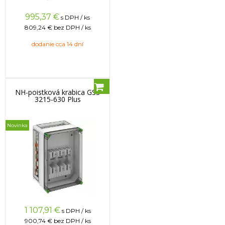
995,37
€
s DPH / ks
809,24 €
bez DPH / ks
dodanie cca 14 dní
NH-poistková krabica GSS
3215-630 Plus
Novinka
1 107,91
€
s DPH / ks
900,74 €
bez DPH / ks