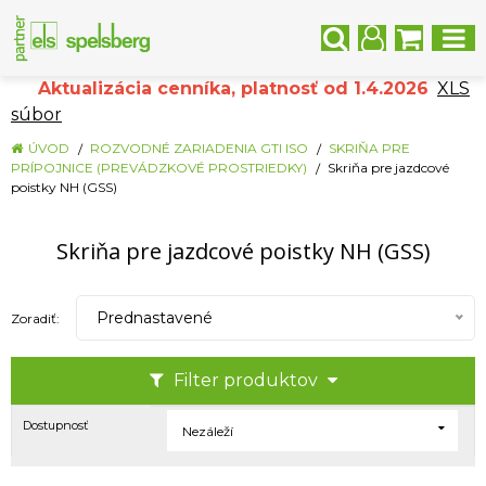
Aktualizácia cenníka, platnosť od 1.4.2026
XLS
súbor
ÚVOD
ROZVODNÉ ZARIADENIA GTI ISO
SKRIŇA PRE
PRÍPOJNICE (PREVÁDZKOVÉ PROSTRIEDKY)
Skriňa pre jazdcové
poistky NH (GSS)
Skriňa pre jazdcové poistky NH (GSS)
Prednastavené
Zoradiť:
Filter produktov
Dostupnosť
Nezáleží