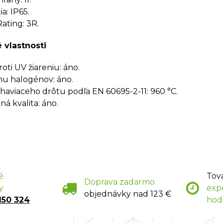
a: IP65.
ating: 3R.
 vlastnosti
oti UV žiareniu: áno.
u halogénov: áno.
haviaceho drôtu podľa EN 60695-2-11: 960 °C.
á kvalita: áno.
é
Tov
Doprava zadarmo
y
exp
objednávky nad 123 €
150 324
hod