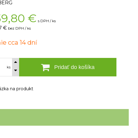
BERG
39,80
€
s DPH / ks
7 €
bez DPH / ks
ie cca 14 dní
Pridať do košíka
ks
zka na produkt