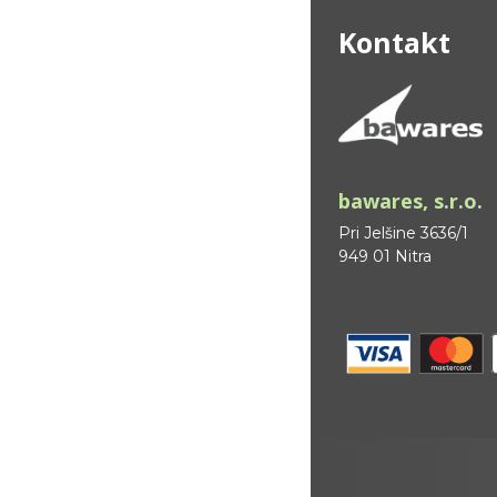
Kontakt
bawares, s.r.o.
Pri Jelšine 3636/1
949 01 Nitra