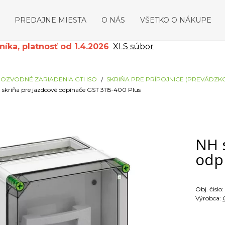
PREDAJNE MIESTA
O NÁS
VŠETKO O NÁKUPE
ka, platnosť od 1.4.2026
XLS súbor
OZVODNÉ ZARIADENIA GTI ISO
SKRIŇA PRE PRÍPOJNICE (PREVÁDZK
 skriňa pre jazdcové odpínače GST 3115-400 Plus
NH 
odp
Obj. čislo:
Výrobca: