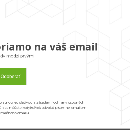
priamo na váš email
vždy medzi prvými
Odoberať
 platnou legislatívou a zásadami ochrany osobných
 Súhlas môžete kedykoľvek odvolať písomne, emailom
ormačného emailu.