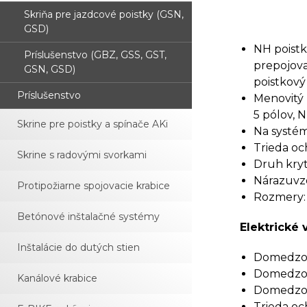
Skriňa pre jazdcové poistky (GSN,
GSD)
NH poist
Príslušenstvo (GBZ, GSS, GST,
prepojova
GSN, GSD)
poistkový
Príslušenstvo
Menovitý 
5 pólov, N
Skrine pre poistky a spínače AKi
Na systém
Trieda och
Skrine s radovými svorkami
Druh kryti
Nárazuvzd
Protipožiarne spojovacie krabice
Rozmery:
Betónové inštalačné systémy
Elektrické 
Inštalácie do dutých stien
Domedzova
Domedzova
Kanálové krabice
Domedzova
Trieda och