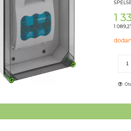
SPELS
1 3
1 089,2
dodan
Otá