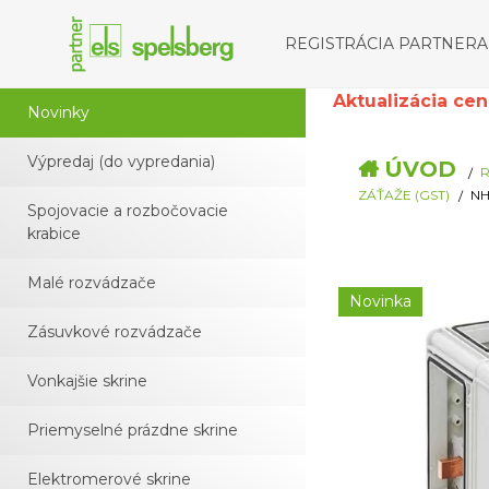
REGISTRÁCIA PARTNERA
Aktualizácia cenní
Novinky
Výpredaj (do vypredania)
ÚVOD
R
ZÁŤAŽE (GST)
NH
Spojovacie a rozbočovacie
krabice
Malé rozvádzače
Novinka
Zásuvkové rozvádzače
Vonkajšie skrine
Priemyselné prázdne skrine
Elektromerové skrine