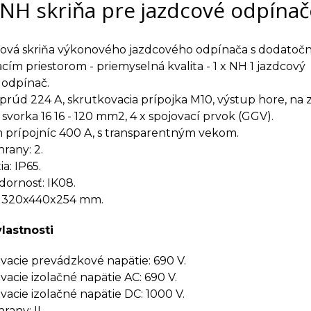
NH skriňa pre jazdcové odpínač
ková skriňa výkonového jazdcového odpínača s dodato
cím priestorom - priemyselná kvalita - 1 x NH 1 jazdcový
 odpínač.
prúd 224 A, skrutkovacia prípojka M10, výstup hore, na z
 svorka 16 16 - 120 mm2, 4 x spojovací prvok (GGV).
 prípojníc 400 A, s transparentným vekom.
rany: 2.
a: IP65.
ornosť: IK08.
 320x440x254 mm.
vlastnosti
cie prevádzkové napätie: 690 V.
cie izolačné napätie AC: 690 V.
cie izolačné napätie DC: 1000 V.
rany: II.