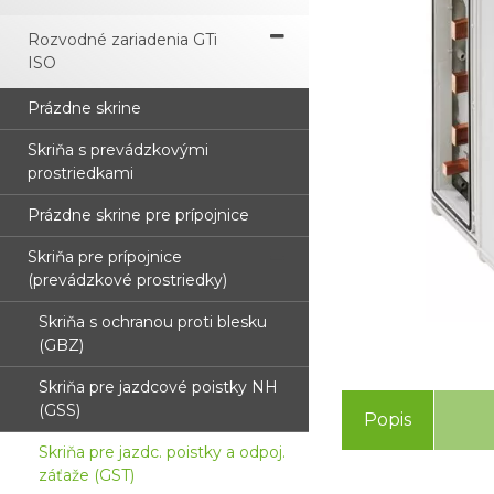
Rozvodné zariadenia GTi
ISO
Prázdne skrine
Skriňa s prevádzkovými
prostriedkami
Prázdne skrine pre prípojnice
Skriňa pre prípojnice
(prevádzkové prostriedky)
Skriňa s ochranou proti blesku
(GBZ)
Skriňa pre jazdcové poistky NH
(GSS)
Popis
Skriňa pre jazdc. poistky a odpoj.
záťaže (GST)