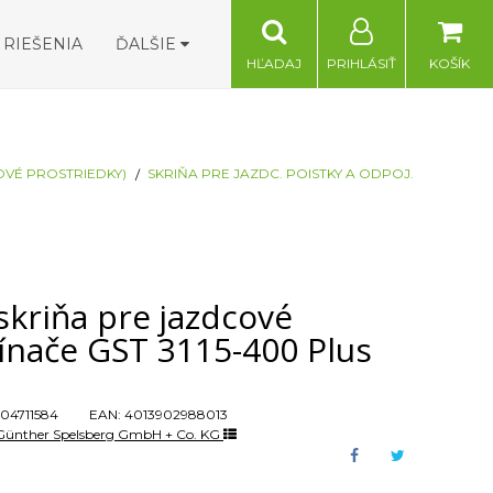
RIEŠENIA
ĎALŠIE
HĽADAJ
PRIHLÁSIŤ
KOŠÍK
OVÉ PROSTRIEDKY)
SKRIŇA PRE JAZDC. POISTKY A ODPOJ.
skriňa pre jazdcové
ínače GST 3115-400 Plus
04711584
EAN:
4013902988013
Günther Spelsberg GmbH + Co. KG