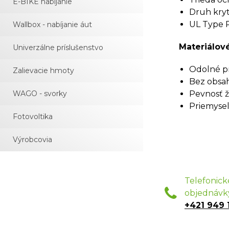
E-BIKE nabíjanie
Druh kryti
UL Type R
Wallbox - nabíjanie áut
Materiálové
Univerzálne príslušenstvo
Odolné pr
Zalievacie hmoty
Bez obsah
WAGO - svorky
Pevnosť ž
Priemyseln
Fotovoltika
Výrobcovia
Telefonick
objednávk
+421 949 