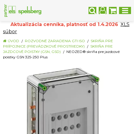
Aktualizácia cenníka, platnosť od 1.4.2026
XLS
súbor
ÚVOD
ROZVODNÉ ZARIADENIA GTI ISO
SKRIŇA PRE
PRÍPOJNICE (PREVÁDZKOVÉ PROSTRIEDKY)
SKRIŇA PRE
JAZDCOVÉ POISTKY (GSN, GSD)
NEOZED® skriňa pre jazdcové
poistky GSN 325-250 Plus