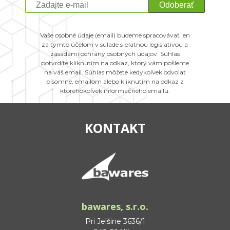
Odoberať
Vaše osobné údaje (email) budeme spracovávať len
za týmto účelom v súlade s platnou legislatívou a
zásadami ochrany osobných údajov. Súhlas
potvrdíte kliknutím na odkaz, ktorý vám pošleme
na váš email. Súhlas môžete kedykoľvek odvolať
písomne, emailom alebo kliknutím na odkaz z
ktoréhokoľvek informačného emailu.
KONTAKT
bawares, s.r.o.
Pri Jelšine 3636/1