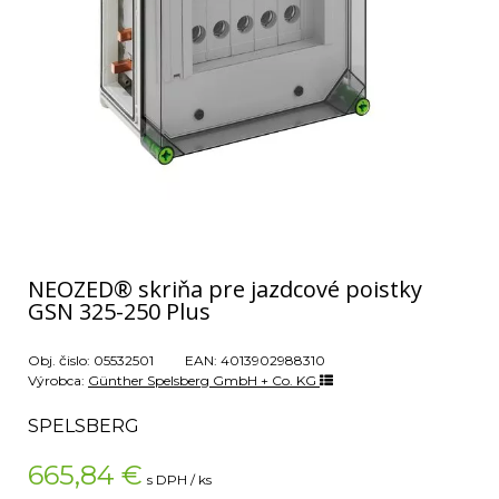
NEOZED® skriňa pre jazdcové poistky
GSN 325-250 Plus
Obj. čislo:
05532501
EAN:
4013902988310
Výrobca:
Günther Spelsberg GmbH + Co. KG
SPELSBERG
665,84
€
s DPH / ks