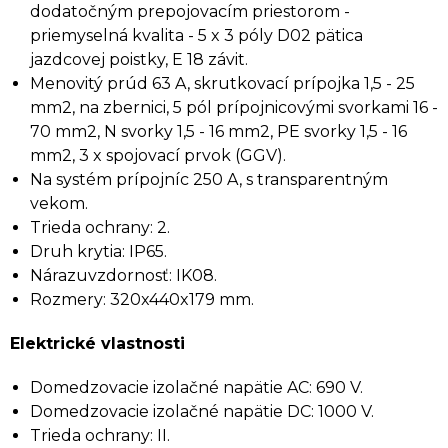
dodatočným prepojovacím priestorom -
priemyselná kvalita - 5 x 3 póly D02 pätica
jazdcovej poistky, E 18 závit.
Menovitý prúd 63 A, skrutkovací prípojka 1,5 - 25
mm2, na zbernici, 5 pól prípojnicovými svorkami 16 -
70 mm2, N svorky 1,5 - 16 mm2, PE svorky 1,5 - 16
mm2, 3 x spojovací prvok (GGV).
Na systém prípojníc 250 A, s transparentným
vekom.
Trieda ochrany: 2.
Druh krytia: IP65.
Nárazuvzdornosť: IK08.
Rozmery: 320x440x179 mm.
Elektrické vlastnosti
Domedzovacie izolačné napätie AC: 690 V.
Domedzovacie izolačné napätie DC: 1000 V.
Trieda ochrany: II.