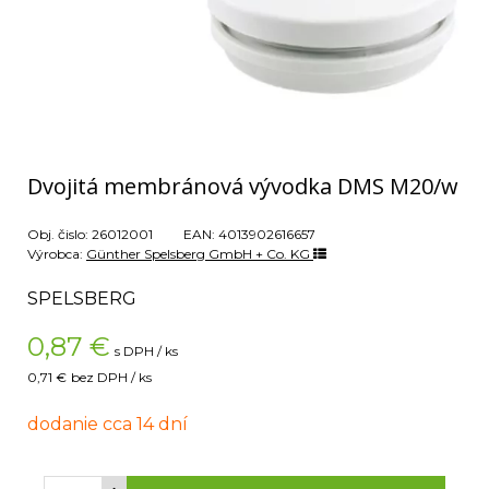
Dvojitá membránová vývodka DMS M20/w
Obj. čislo:
26012001
EAN:
4013902616657
Výrobca:
Günther Spelsberg GmbH + Co. KG
SPELSBERG
0,87
€
s DPH / ks
0,71 €
bez DPH / ks
dodanie cca 14 dní