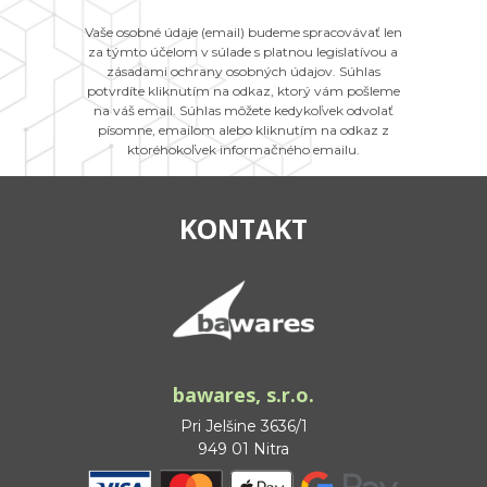
Vaše osobné údaje (email) budeme spracovávať len
za týmto účelom v súlade s platnou legislatívou a
zásadami ochrany osobných údajov. Súhlas
potvrdíte kliknutím na odkaz, ktorý vám pošleme
na váš email. Súhlas môžete kedykoľvek odvolať
písomne, emailom alebo kliknutím na odkaz z
ktoréhokoľvek informačného emailu.
KONTAKT
bawares, s.r.o.
Pri Jelšine 3636/1
949 01 Nitra