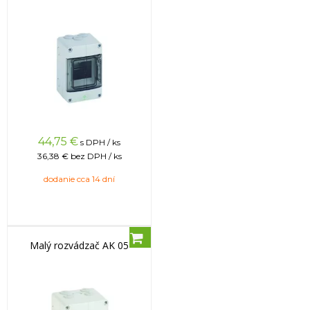
44,75
€
s DPH / ks
36,38 €
bez DPH / ks
dodanie cca 14 dní
Malý rozvádzač AK 05