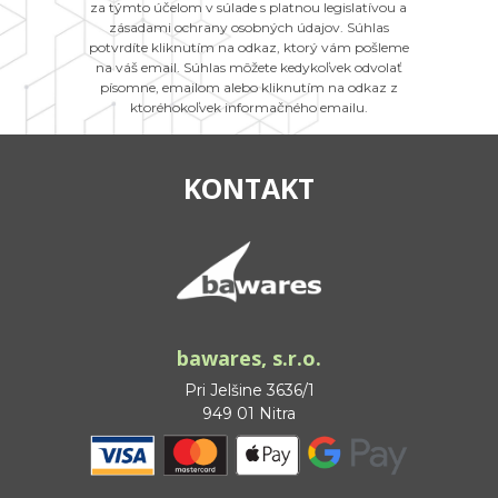
za týmto účelom v súlade s platnou legislatívou a
zásadami ochrany osobných údajov. Súhlas
potvrdíte kliknutím na odkaz, ktorý vám pošleme
na váš email. Súhlas môžete kedykoľvek odvolať
písomne, emailom alebo kliknutím na odkaz z
ktoréhokoľvek informačného emailu.
KONTAKT
bawares, s.r.o.
Pri Jelšine 3636/1
949 01 Nitra