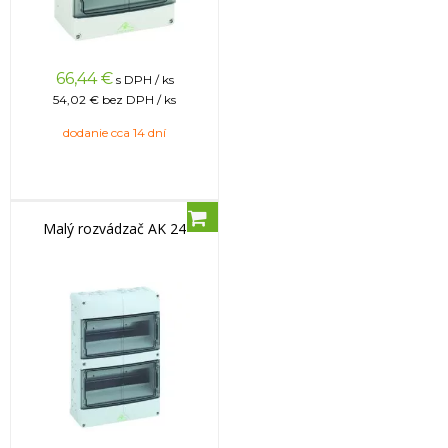
66,44
€
s DPH / ks
54,02 €
bez DPH / ks
dodanie cca 14 dní
Malý rozvádzač AK 24