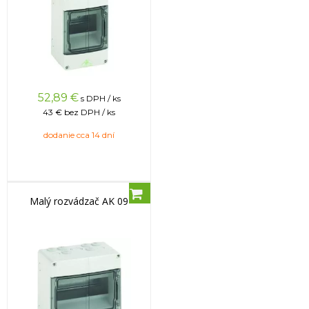
52,89
€
s DPH / ks
43 €
bez DPH / ks
dodanie cca 14 dní
Malý rozvádzač AK 09