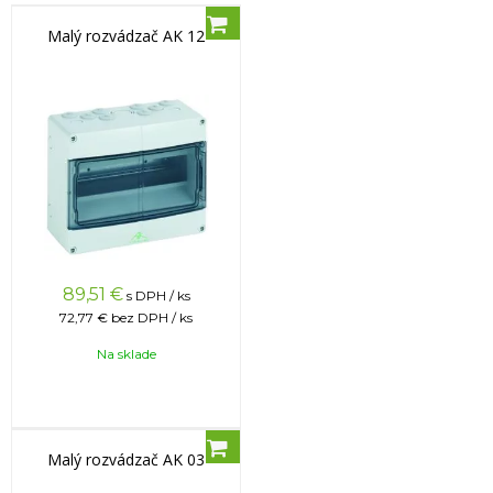
Malý rozvádzač AK 12
89,51
€
s DPH / ks
72,77 €
bez DPH / ks
Na sklade
Malý rozvádzač AK 03