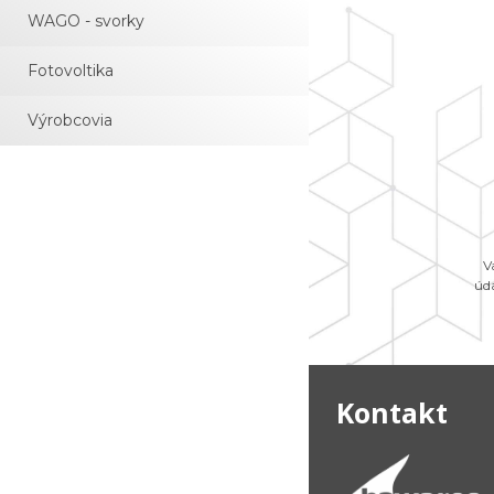
WAGO - svorky
Fotovoltika
Výrobcovia
V
úd
Kontakt