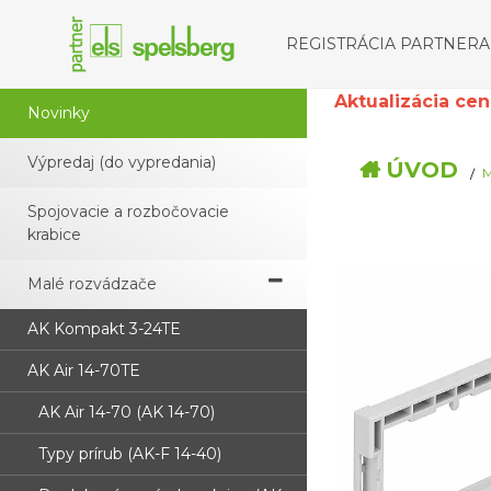
REGISTRÁCIA PARTNERA
Aktualizácia cenní
Novinky
Výpredaj (do vypredania)
ÚVOD
Spojovacie a rozbočovacie
krabice
Malé rozvádzače
AK Kompakt 3-24TE
AK Air 14-70TE
AK Air 14-70 (AK 14-70)
Typy prírub (AK-F 14-40)