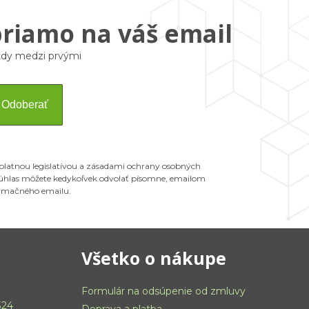
priamo na váš email
vždy medzi prvými
Odoberať
 platnou legislatívou a zásadami ochrany osobných
 Súhlas môžete kedykoľvek odvolať písomne, emailom
ormačného emailu.
Všetko o nákupe
Formulár na odsúpenie od zmluvy
324