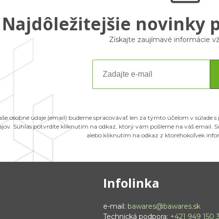
Najdôležitejšie novinky 
Získajte zaujímavé informácie 
aše osobné údaje (email) budeme spracovávať len za týmto účelom v súlade s
ajov. Súhlas potvrdíte kliknutím na odkaz, ktorý vám pošleme na váš email.
alebo kliknutím na odkaz z ktoréhokoľvek inf
Infolinka
e-mail:
bawares@bawares.sk
Technická podpora:
+421 949 150 