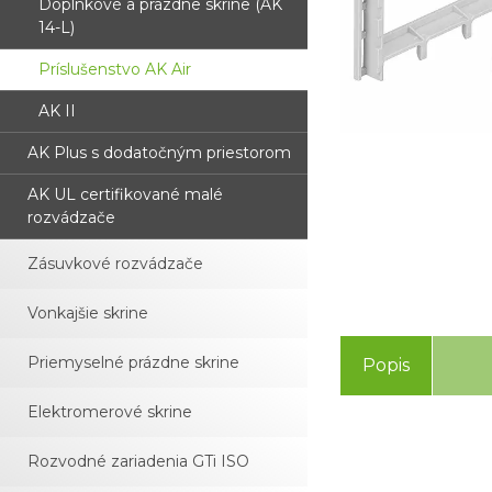
Doplnkové a prázdne skrine (AK
14-L)
Príslušenstvo AK Air
AK II
AK Plus s dodatočným priestorom
AK UL certifikované malé
rozvádzače
Zásuvkové rozvádzače
Vonkajšie skrine
Priemyselné prázdne skrine
Popis
Elektromerové skrine
Rozvodné zariadenia GTi ISO