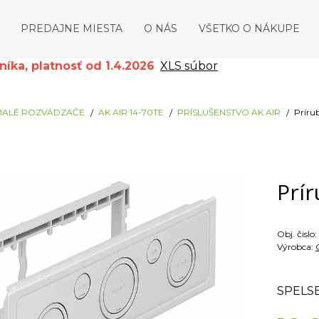
PREDAJNE MIESTA
O NÁS
VŠETKO O NÁKUPE
ka, platnosť od 1.4.2026
XLS súbor
MALÉ ROZVÁDZAČE
AK AIR 14-70TE
PRÍSLUŠENSTVO AK AIR
Príru
Prír
Obj. čislo:
Výrobca:
SPELS