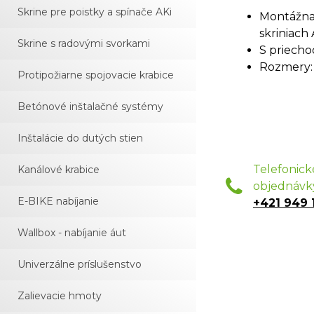
Skrine pre poistky a spínače AKi
Montážna 
skriniach 
Skrine s radovými svorkami
S priecho
Rozmery:
Protipožiarne spojovacie krabice
Betónové inštalačné systémy
Inštalácie do dutých stien
Telefonick
Kanálové krabice
objednávk
E-BIKE nabíjanie
+421 949 
Wallbox - nabíjanie áut
Univerzálne príslušenstvo
Zalievacie hmoty