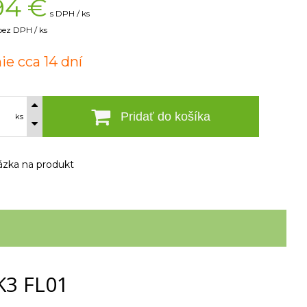
94
€
s DPH / ks
bez DPH / ks
ie cca 14 dní
Pridať do košíka
ks
zka na produkt
K3 FL01