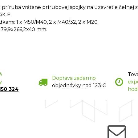
príruba vrátane prírubovej spojky na uzavretie čelnej s
AK-F.
dkami: 1 x M50/M40, 2 x M40/32, 2 x M20.
 79,9x266,2x40 mm.
é
Tov
Doprava zadarmo
y
exp
objednávky nad 123 €
150 324
hod