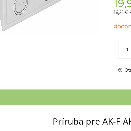
19,
16,21 €
dodan
Otá
Príruba pre AK-F A