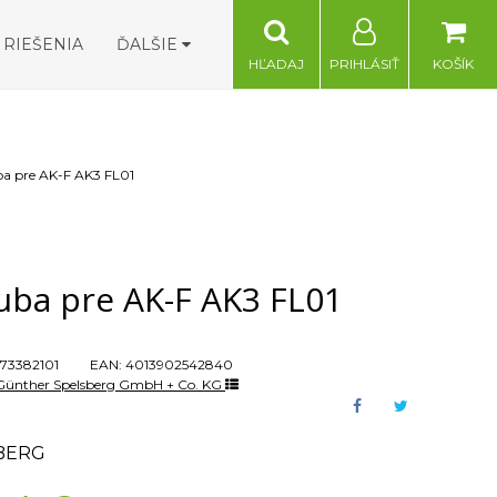
RIEŠENIA
ĎALŠIE
HĽADAJ
PRIHLÁSIŤ
KOŠÍK
ba pre AK-F AK3 FL01
uba pre AK-F AK3 FL01
73382101
EAN:
4013902542840
Günther Spelsberg GmbH + Co. KG
BERG