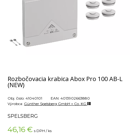
Rozbočovacia krabica Abox Pro 100 AB-L
(NEW)
Obj. čislo:
41040101
EAN:
4013902663880
Výrobca:
Günther Spelsberg GmbH + Co. KG
SPELSBERG
46,16
€
s DPH / ks