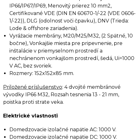
IP66/IP67/IP69, Menovitý prierez 10 mm2,
Certifikované VDE (DIN EN 60670-1/-22 (VDE 0606-
1/-22)), DLG (odolnosť voči čpavku), DNV (Trieda:
Lode & offshore zariadenia).
Vyrážacie membrány, M20/M25/M32, (2 Spätné, 10
bočne), Vonkajšie miesta pre pripevnenie, pre
inštalácie v priemyselnom prostredí a
nechránenom vonkajšom prostredí, šedá, Ui=1000
V AC, bez svoriek.
Rozmery: 152x152x85 mm.
Priložené príslušenstvo
: 4 dvojité membránové
vývodky IP66 M32, Rozsah tesnenia 13 - 21 mm,
poistka proti strate veka.
Elektrické vlastnosti
Domedzovacie izolačné napätie AC: 1000 V.
Domedzovacie izolačné napätie DC: 1000 V.