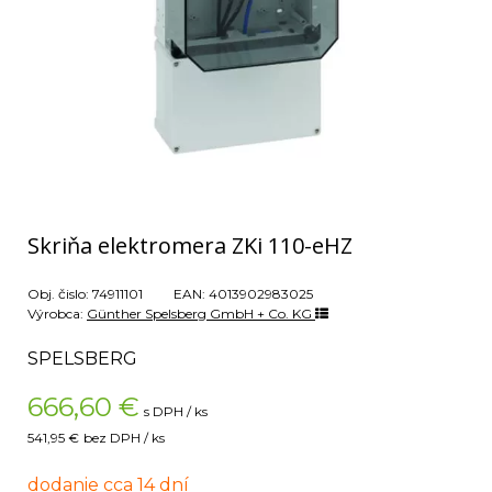
Skriňa elektromera ZKi 110-eHZ
Obj. čislo:
74911101
EAN:
4013902983025
Výrobca:
Günther Spelsberg GmbH + Co. KG
SPELSBERG
666,60
€
s DPH / ks
541,95 €
bez DPH / ks
dodanie cca 14 dní