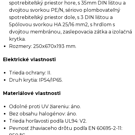
spotrebiteľský priestor hore, s 35mm DIN lištou a
dvojitou svorkou PE/N, sériovo plombovateľný
spotrebiteľský priestor dole, s 3 DIN lištou a
5pólovou svorkou HA 25/16 mm2, s hrdlom s
dvojitou membránou, zaslepovacia zátka a izolačná
krytka.
Rozmery: 250x670x193 mm.
Elektrické vlastnosti
Trieda ochrany: II.
Druh krytia: IP54/IP65.
Materiálové vlastnosti
Odolné proti UV žiareniu: áno.
Bez obsahu halogénov: áno.
Trieda horľavosti podľa UL94: V2.
Pevnosť žhaviaceho drôtu podľa EN 60695-2-11: