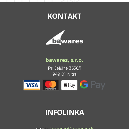
KONTAKT
bawares, s.r.o.
Pri Jelšine 3636/1
949 01 Nitra
INFOLINKA
e-mail:
bawares@bawares.sk