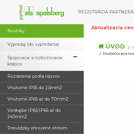
REGISTRÁCIA PARTNERA
Aktualizácia cenní
Novinky
Výpredaj (do vypredania)
ÚVOD
S
Rozbočovacia kr
Spojovacie a rozbočovacie
krabice
Rozdelenie podľa názvov
Vnútorné IP55 do 2,5mm2
Vnútorné IP65 až do 70mm2
Vonkajšie IP65/IP66 až do
240mm2
Prevádzky ohrozené ohňom