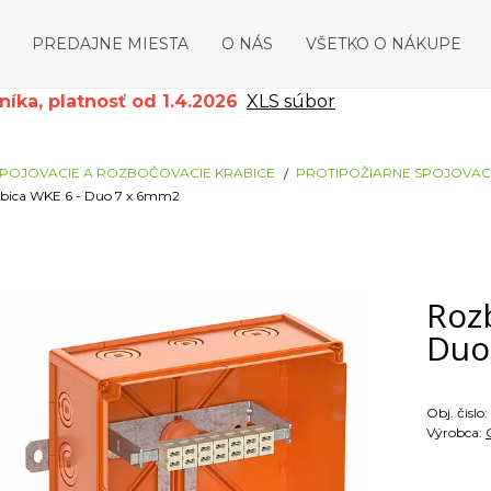
PREDAJNE MIESTA
O NÁS
VŠETKO O NÁKUPE
ka, platnosť od 1.4.2026
XLS súbor
POJOVACIE A ROZBOČOVACIE KRABICE
PROTIPOŽIARNE SPOJOVACI
abica WKE 6 - Duo 7 x 6mm2
Roz
Duo
Obj. čislo:
Výrobca: