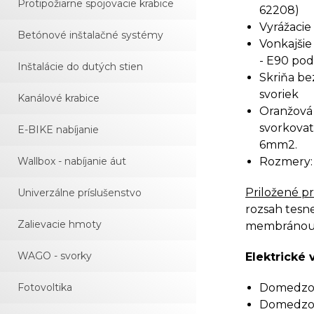
Protipožiarne spojovacie krabice
62208)
Vyrážaci
Betónové inštalačné systémy
Vonkajšie
- E90 pod
Inštalácie do dutých stien
Skriňa be
svoriek
Kanálové krabice
Oranžová 
svorkovat
E-BIKE nabíjanie
6mm2.
Rozmery:
Wallbox - nabíjanie áut
Priložené pr
Univerzálne príslušenstvo
rozsah tesn
Zalievacie hmoty
membránou I
WAGO - svorky
Elektrické v
Domedzova
Fotovoltika
Domedzova