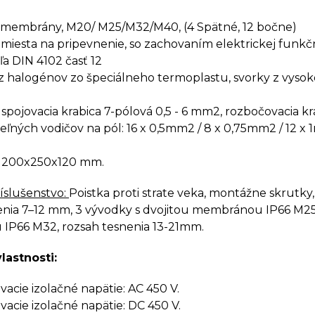
e membrány, M20/
M25/M32/M40, (4 Spätné, 12 bočne)
 miesta na pripevnenie, so zachovaním elektrickej funkč
ľa DIN 4102 časť 12
z halogénov zo špeciálneho termoplastu, svorky z vysoko
spojovacia krabica 7-pólová 0,5 - 6 mm2, rozbočovacia kr
eľných vodičov na pól: 16 x 0,5mm2 / 8 x 0,75mm2 / 12 x 
 200x250x120 mm.
íslušenstvo:
Poistka proti strate veka, montážne skrutk
enia 7–12 mm, 3 vývodky s dvojitou membránou IP66 M25 
P66 M32, rozsah tesnenia 13-21mm.
lastnosti:
cie izolačné napätie: AC 450 V.
cie izolačné napätie: DC 450 V.