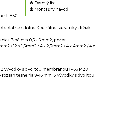
Dátový list
Montážny návod
nosti E30
teplotne odolnej špeciálnej keramiky, držiak
abica 7-pólová 0,5 - 6 mm2, počet
1mm2 / 12 x
1,5mm2 / 4 x 2,5mm2 / 4 x 4mm2 / 4 x
y, 2 vývodky s dvojitou membránou IP66 M20
rozsah tesnenia 9–16 mm, 3 vývodky s dvojitou