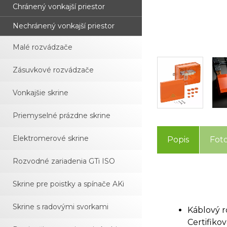
Chránený vonkajší priestor
Nechránený vonkajší priestor
Malé rozvádzače
Zásuvkové rozvádzače
Vonkajšie skrine
Priemyselné prázdne skrine
Elektromerové skrine
Popis
Fot
Rozvodné zariadenia GTi ISO
Skrine pre poistky a spínače AKi
Skrine s radovými svorkami
Káblový r
Certifiko