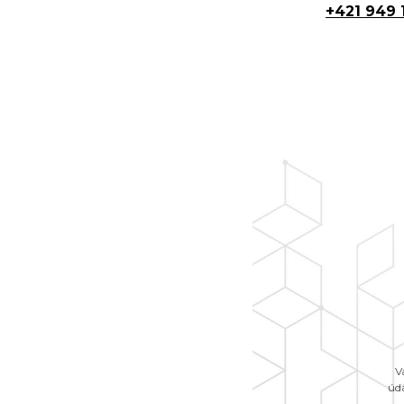
+421 949 
V
úd