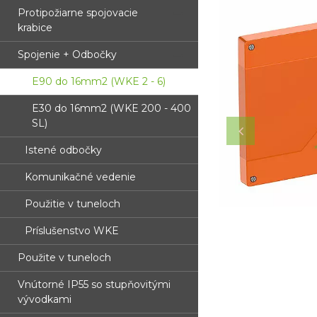
Protipožiarne spojovacie
krabice
Spojenie + Odbočky
E90 do 16mm2 (WKE 2 - 6)
E30 do 16mm2 (WKE 200 - 400
SL)
Istené odbočky
Komunikačné vedenie
Použitie v tuneloch
Príslušenstvo WKE
Použite v tuneloch
Vnútorné IP55 so stupňovitými
vývodkami