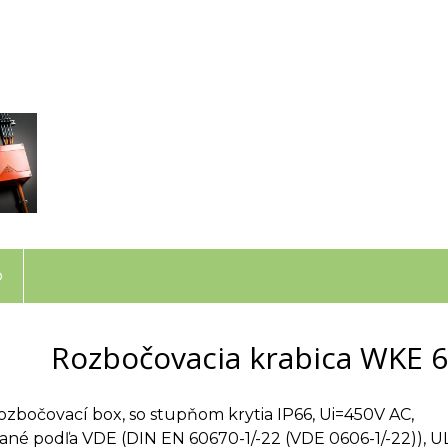
o
Rozbočovacia krabica WKE 
ozbočovací box, so stupňom krytia IP66, Ui=450V AC,
vané podľa VDE (DIN EN 60670-1/-22 (VDE 0606-1/-22)), 