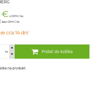
BERG
€
s DPH / ks
€
bez DPH / ks
ie cca 14 dní
Pridať do košíka
ks
zka na produkt