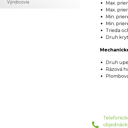
Výrobcovia
Max. prie
Max. prie
Min. prie
Min. prie
Trieda och
Druh kryti
Mechanické
Druh upe
Rázová hú
Plombovat
Telefonick
objednávk