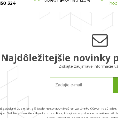
objednávky nad 123 €
150 324
hod
Najdôležitejšie novinky 
Získajte zaujímavé informácie 
aše osobné údaje (email) budeme spracovávať len za týmto účelom v súlade s
ajov. Súhlas potvrdíte kliknutím na odkaz, ktorý vám pošleme na váš email.
alebo kliknutím na odkaz z ktoréhokoľvek inf