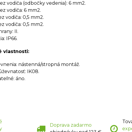
rez vodiča (odbočky vedenia): 6 mm2.
rez vodiča: 6 mm2.
rez vodiča: 0,5 mm2.
rez vodiča: 0,5 mm2.
rany: II.
a: IP66.
 vlastnosti:
vnenia: nástenná/stropná montáž.
ževnatosť: IK08.
eľné: áno.
é
Tov
Doprava zadarmo
y
exp