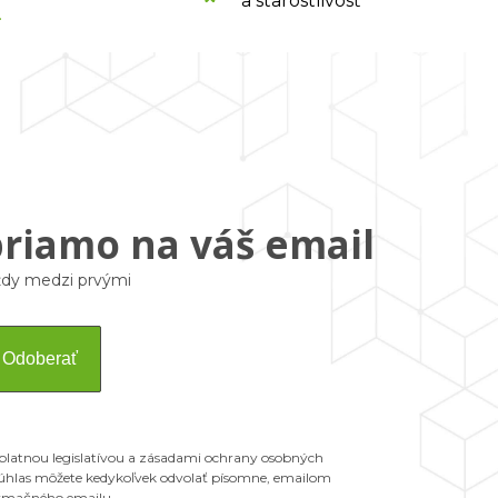
a starostlivosť
.
priamo na váš email
vždy medzi prvými
Odoberať
 platnou legislatívou a zásadami ochrany osobných
 Súhlas môžete kedykoľvek odvolať písomne, emailom
ormačného emailu.