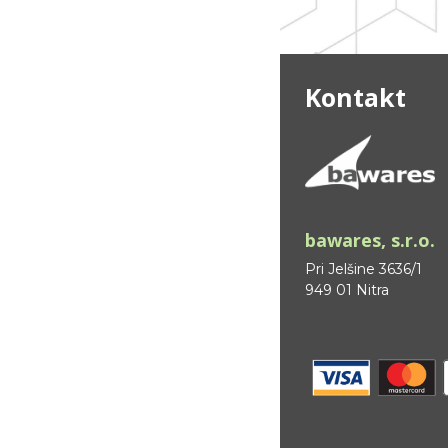
Kontakt
bawares, s.r.o.
Pri Jelšine 3636/1
949 01 Nitra