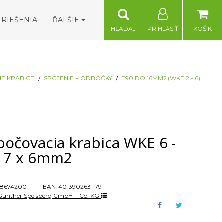
RIEŠENIA
ĎALŠIE
HĽADAJ
PRIHLÁSIŤ
KOŠÍK
E KRABICE
SPOJENIE + ODBOČKY
E90 DO 16MM2 (WKE 2 - 6)
bočovacia krabica WKE 6 -
 7 x 6mm2
86742001
EAN:
4013902631179
Günther Spelsberg GmbH + Co. KG