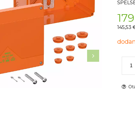
SPELS
179
145,53 
dodan
Otá