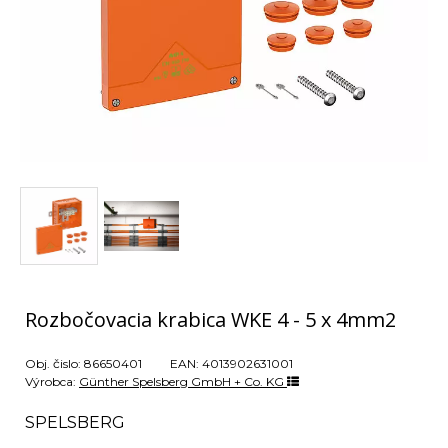
Rozbočovacia krabica WKE 4 - 5 x 4mm2
Obj. čislo:
86650401
EAN:
4013902631001
Výrobca:
Günther Spelsberg GmbH + Co. KG
SPELSBERG