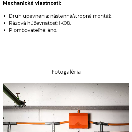
Mechanické vlastnosti:
Druh upevnenia: nástenná/stropná montáž.
Rázová húževnatosť: IK08.
Plombovateľné: áno.
Fotogaléria