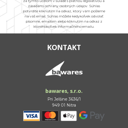
za týmto účelom v súlade s platnou legislatívou a
zásadami ochrany osobných údajov. Súhlas
potvrdíte kliknutím na odkaz, ktorý vám pošleme
na váš email. Súhlas môžete kedykoľvek odvolať
písomne, emailom alebo kliknutím na odkaz z
ktoréhokoľvek informačného emailu.
KONTAKT
bawares, s.r.o.
Pri Jelšine 3636/1
949 01 Nitra