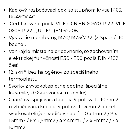
Káblový rozbočovací box, so stupňom krytia IP66,
Ui=450V AC
Certifikované podľa VDE (DIN EN 60670-1/-22 (VDE
0606-1/-22)), UL-EU (EN 62208).
Vyrážacie membrány, M20/
M25/M32, (2 Spätné, 10
bočne).
Vonkajšie miesta na pripevnenie, so zachovaním
elektrickej funkčnosti E30 - E90 podľa DIN 4102
časť.
12. skríň bez halogénov zo špeciálneho
termoplastu.
Svorky z vysokoteplotne odolnej špeciálnej
keramiky, držiak svoriek ľubovoľný.
Oranžová spojovacia krabica 5-pólová 1 - 10 mm2,
rozbočovacia krabica 5-pólová 1 - 4 mm2, počet
svorkovateľných vodičov na pól: 10 x 1mm2 / 8 x
1,5mm2 / 6 x 2,5mm2 / 4 x 4mm2 / 2 x
6mm2 / 2 x
10mm2