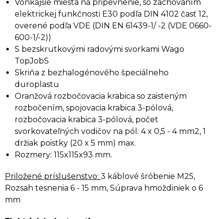
Vonkajšie miesta na pripevnenie, so zachovaním
elektrickej funkčnosti E30 podľa DIN 4102 časť 12,
overené podľa VDE (DIN EN 61439-1/
-2 (VDE 0660-
600-1/-2))
S bezskrutkovými radovými svorkami Wago
TopJobS
Skriňa z bezhalogénového špeciálneho
duroplastu
Oranžová rozbočovacia krabica so zaisteným
rozbočením, spojovacia krabica 3-pólová,
rozbočovacia krabica 3-pólová, počet
svorkovateľných vodičov na pól: 4 x 0,5 - 4 mm2, 1
držiak poistky (20 x 5 mm) max.
Rozmery: 115x115x93 mm.
Priložené príslušenstvo:
3 káblové šróbenie M25,
Rozsah tesnenia 6 - 15 mm, Súprava hmoždiniek o 6
mm