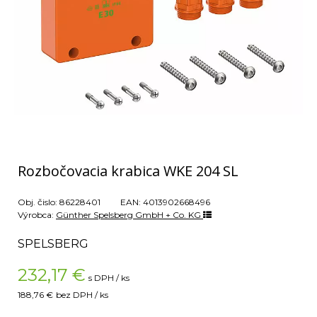
Rozbočovacia krabica WKE 204 SL
Obj. čislo:
86228401
EAN:
4013902668496
Výrobca:
Günther Spelsberg GmbH + Co. KG
SPELSBERG
232,17
€
s DPH / ks
188,76 €
bez DPH / ks