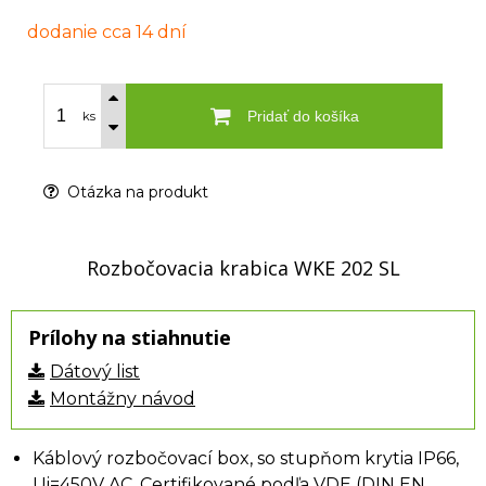
dodanie cca 14 dní
Pridať do košíka
ks
Otázka na produkt
Rozbočovacia krabica WKE 202 SL
Prílohy na stiahnutie
Dátový list
Montážny návod
Káblový rozbočovací box, so stupňom krytia IP66,
Ui=450V AC, Certifikované podľa VDE (DIN EN