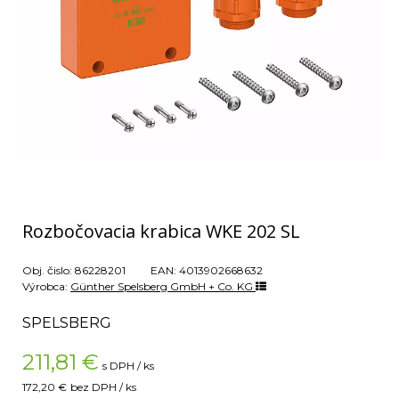
Rozbočovacia krabica WKE 202 SL
Obj. čislo:
86228201
EAN:
4013902668632
Výrobca:
Günther Spelsberg GmbH + Co. KG
SPELSBERG
211,81
€
s DPH / ks
172,20 €
bez DPH / ks