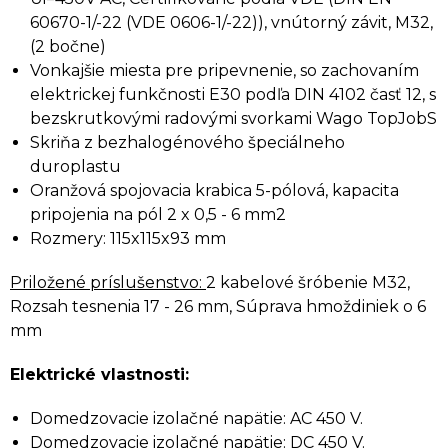
60670-1/-22 (VDE 0606-1/-22)),
vnútorný závit, M32,
(2 bočne)
Vonkajšie miesta pre
pripevnenie, so zachovaním
elektrickej funkčnosti E30 podľa DIN 4102 časť 12, s
bezskrutkovými radovými svorkami Wago TopJobS
Skriňa z bezhalogénového špeciálneho
duroplastu
Oranžová spojovacia krabica 5-pólová, kapacita
pripojenia na pól 2 x 0,5 - 6 mm2
Rozmery: 115x115x93 mm
Priložené príslušenstvo:
2 kabelové šróbenie M32,
Rozsah tesnenia 17 - 26 mm, Súprava hmoždiniek o 6
mm
Elektrické vlastnosti:
Domedzovacie izolačné napätie: AC 450 V.
Domedzovacie izolačné napätie: DC 450 V.